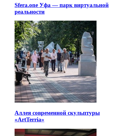
Sfera.one Уфа — парк виртуальной
реальности
Аллея современной скульптуры
«ArtTerria»