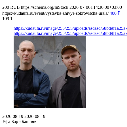
200
RUB
https://schema.org/InStock
2026-07-06T14:30:00+03:00
https://kudaufa.ru/event/vystavka-zhivye-sokrovischa-urala/
400
₽
109
1
https://kudaufa.ru/image/255/255/uploads/asdasd/58bd9f1a25
https://kudaufa.ru/image/255/255/uploads/asdasd/58bd9f1a25
2026-08-19
2026-08-19
Уфа
Бар «Башня»