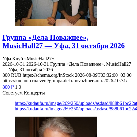
Группа «Дела Поважнее»,
MusicHall27 — Уфа, 31 октября 2026
Уфа
Клуб «MusicHall27»
2026-10-31
2026-10-31
Группа «Дела Поважнее», MusicHall27
— Уфа, 31 октября 2026
800
RUB
https://schema.org/InStock
2026-08-09T03:32:00+03:00
https://kudaufa.ru/event/gruppa-dela-povazhnee-ufa-2026-10-31/
800
₽
1
0
Советуем Концерты
https://kudaufa.ru/image/269/250/uploads/asdasd/888b61bc22
https://kudaufa.ru/image/269/250/uploads/asdasd/888b61bc22