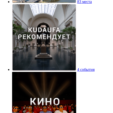
83 места
4 события