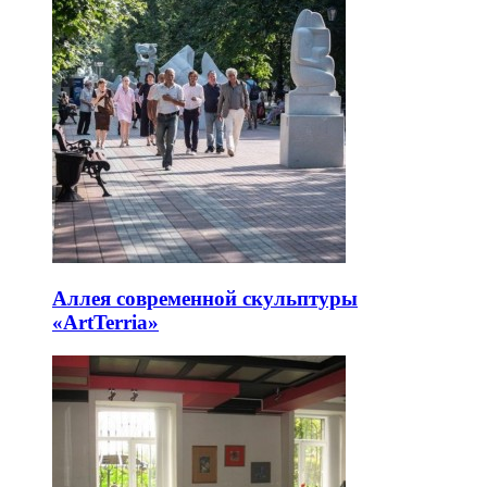
Аллея современной скульптуры
«ArtTerria»