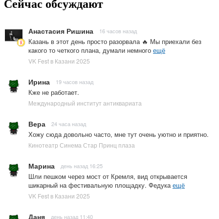
Сейчас обсуждают
Анастасия Ришина
16 часов назад
Казань в этот день просто разорвала 🔥 Мы приехали без
какого то четкого плана, думали немного
ещё
VK Fest в Казани 2025
Ирина
19 часов назад
Кже не работает.
Международный институт антиквариата
Вера
24 часа назад
Хожу сюда довольно часто, мне тут очень уютно и приятно.
Кинотеатр Синема Стар Принц плаза
Марина
день назад 16:25
Шли пешком через мост от Кремля, вид открывается
шикарный на фестивальную площадку. Федука
ещё
VK Fest в Казани 2025
Даня
день назад 11:40