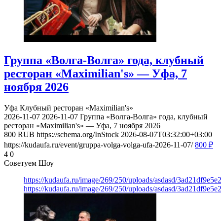
Группа «Волга-Волга» года, клубный
ресторан «Maximilian's» — Уфа, 7
ноября 2026
Уфа
Клубный ресторан «Maximilian's»
2026-11-07
2026-11-07
Группа «Волга-Волга» года, клубный
ресторан «Maximilian's» — Уфа, 7 ноября 2026
800
RUB
https://schema.org/InStock
2026-08-07T03:32:00+03:00
https://kudaufa.ru/event/gruppa-volga-volga-ufa-2026-11-07/
800
₽
4
0
Советуем Шоу
https://kudaufa.ru/image/269/250/uploads/asdasd/3ad21df9e5e
https://kudaufa.ru/image/269/250/uploads/asdasd/3ad21df9e5e