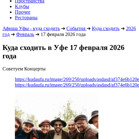
Пространства
Клубы
Прочее
Рестораны
Афиша Уфы - куда сходить
➔
События
➔
Куда сходить
➔
2026
год
➔
Февраль
➔
17 февраля 2026 года
Куда сходить в Уфе 17 февраля 2026
года
Советуем Концерты
https://kudaufa.ru/image/269/250/uploads/asdasd/af374e6b120
https://kudaufa.ru/image/269/250/uploads/asdasd/af374e6b120