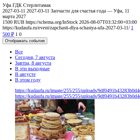
Уфа
ГДК Стерлитамак
2027-03-11
2027-03-11
Запчасти для счастья года — Уфа, 11
марта 2027
1500
RUB
https://schema.org/InStock
2026-08-07T03:32:00+03:00
https://kudaufa.ru/event/zapchasti-dlya-schastya-ufa-2027-03-11/
1
500
₽
1
0
Отображать события
Все
Сегодня, 7 августа
Завтра, 8 августа
В эти выходные
В августе
В этом году
https://kudaufa.ru/image/255/255/uploads/9df0491b43283b0d
https://kudaufa.ru/image/255/255/uploads/9df0491b43283b0d