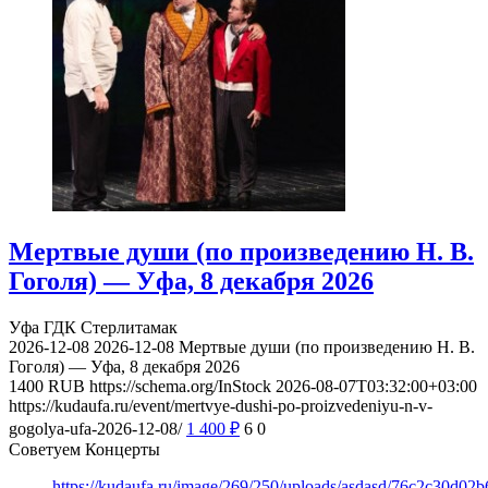
Мертвые души (по произведению Н. В.
Гоголя) — Уфа, 8 декабря 2026
Уфа
ГДК Стерлитамак
2026-12-08
2026-12-08
Мертвые души (по произведению Н. В.
Гоголя) — Уфа, 8 декабря 2026
1400
RUB
https://schema.org/InStock
2026-08-07T03:32:00+03:00
https://kudaufa.ru/event/mertvye-dushi-po-proizvedeniyu-n-v-
gogolya-ufa-2026-12-08/
1 400
₽
6
0
Советуем Концерты
https://kudaufa.ru/image/269/250/uploads/asdasd/76c2c30d02