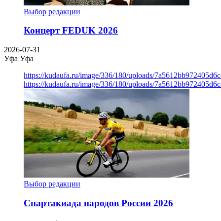
Выбор редакции
Концерт FEDUK 2026
2026-07-31
Уфа
Уфа
https://kudaufa.ru/image/336/180/uploads/7a5612bb972405d6
https://kudaufa.ru/image/336/180/uploads/7a5612bb972405d6
Выбор редакции
Спартакиада народов России 2026