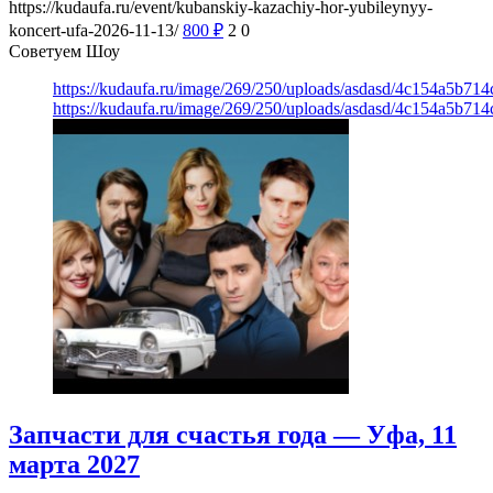
https://kudaufa.ru/event/kubanskiy-kazachiy-hor-yubileynyy-
koncert-ufa-2026-11-13/
800
₽
2
0
Советуем Шоу
https://kudaufa.ru/image/269/250/uploads/asdasd/4c154a5b71
https://kudaufa.ru/image/269/250/uploads/asdasd/4c154a5b71
Запчасти для счастья года — Уфа, 11
марта 2027