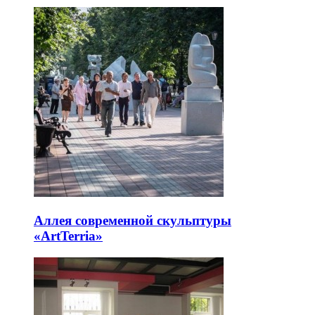
Аллея современной скульптуры
«ArtTerria»