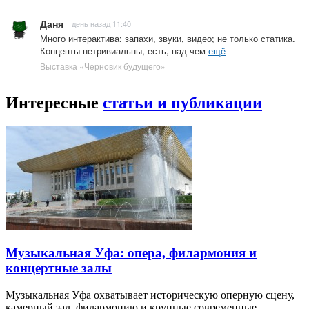
Даня
день назад 11:40
Много интерактива: запахи, звуки, видео; не только статика.
Концепты нетривиальны, есть, над чем
ещё
Выставка «Черновик будущего»
Интересные
статьи и публикации
Музыкальная Уфа: опера, филармония и
концертные залы
Музыкальная Уфа охватывает историческую оперную сцену,
камерный зал, филармонию и крупные современные