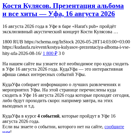
Костя Кулясов. Презентация альбома
и все хиты — Уфа, 16 августа 2026
16 августа 2026 года в Уфе в баре «Harat's pub» пройдёт
эксклюзивный акустический концерт Кости Кулясова …
1800
RUB
https://schema.org/InStock
2026-05-28T14:03:00+03:00
https://kudaufa.ru/event/kostya-kulyasov-prezentaciya-alboma-i-vse-
hity-ufa-2026-08-16/
1 800
₽
3
0
На нашем сайте вы узнаете всё необходимое про куда сходить
в Уфе 16 августа 2026 года. КудаУфа — это интерактивная
афиша самых интересных событий Уфы.
КудаУфа собирает информацию о лучших развлечениях и
мероприятих Уфы. На этой странице перечислены куда
сходить в Уфе 16 августа 2026 года которые проходят сегодня,
либо будут проходить скоро: например завтра, на этих
выходных и т.д.
КудаУфа в курсе
4 событий
, которые пройдут в Уфе 16
августа 2026 года.
Если вы знаете о событии, которого нет на сайте,
сообщите
нам
!