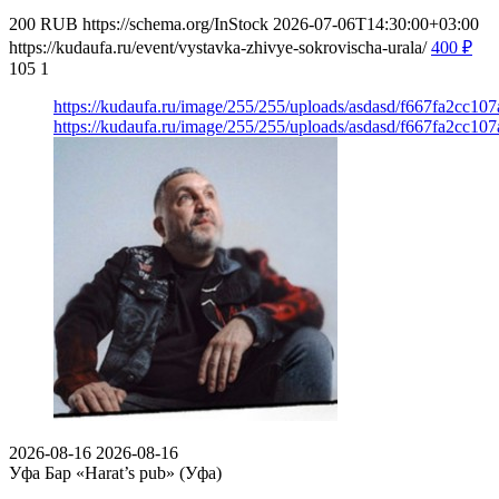
200
RUB
https://schema.org/InStock
2026-07-06T14:30:00+03:00
https://kudaufa.ru/event/vystavka-zhivye-sokrovischa-urala/
400
₽
105
1
https://kudaufa.ru/image/255/255/uploads/asdasd/f667fa2cc10
https://kudaufa.ru/image/255/255/uploads/asdasd/f667fa2cc10
2026-08-16
2026-08-16
Уфа
Бар «Harat’s pub» (Уфа)