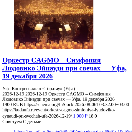
Оркестр CAGMO – Симфония
Людовико Эйнауди при свечах — Уфа,
19 декабря 2026
Уфа
Конгресс-холл «Торатау» (Уфа)
2026-12-19
2026-12-19
Оркестр CAGMO – Симфония
Людовико Эйнауди при свечах — Уфа, 19 декабря 2026
1900
RUB
https://schema.org/InStock
2026-08-06T03:32:00+03:00
https://kudaufa.ru/event/orkestr-cagmo-simfoniya-lyudoviko-
eynaudi-pri-svechah-ufa-2026-12-19/
1 900
₽
18
0
Советуем С детьми
https://kudaufa.ru/image/269/250/uploads/asdasd/9661d10d55