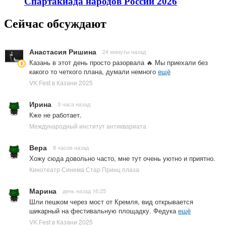
Спартакиада народов России 2026
Сейчас обсуждают
Анастасия Ришина
24 минуты назад
Казань в этот день просто разорвала 🔥 Мы приехали без
какого то четкого плана, думали немного
ещё
VK Fest в Казани 2025
Ирина
3 часа назад
Кже не работает.
Международный институт антиквариата
Вера
8 часов назад
Хожу сюда довольно часто, мне тут очень уютно и приятно.
Кинотеатр Синема Стар Принц плаза
Марина
день назад 16:25
Шли пешком через мост от Кремля, вид открывается
шикарный на фестивальную площадку. Федука
ещё
VK Fest в Казани 2025