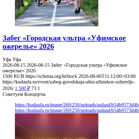
Забег «Городская ультра «Уфимское
ожерелье» 2026
Уфа
Уфа
2026-08-15
2026-08-15
Забег «Городская ультра «Уфимское
ожерелье» 2026
1500
RUB
https://schema.org/InStock
2026-08-06T11:12:00+03:00
https://kudaufa.ru/event/zabeg-gorodskaja-ultra-ufimskoe-ozherelje-
2026/
1 500
₽
73
1
Советуем Концерты
https://kudaufa.ru/image/269/250/uploads/asdasd/b54b9573d4
https://kudaufa.ru/image/269/250/uploads/asdasd/b54b9573d4