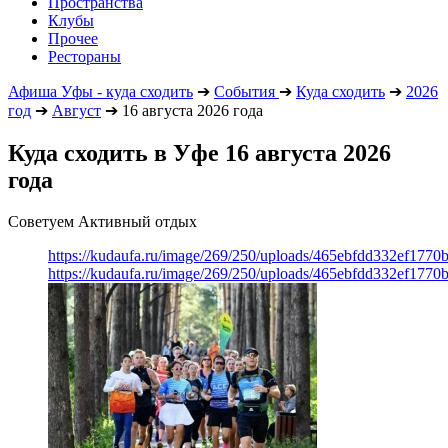
Пространства
Клубы
Прочее
Рестораны
Афиша Уфы - куда сходить
➔
События
➔
Куда сходить
➔
2026
год
➔
Август
➔
16 августа 2026 года
Куда сходить в Уфе 16 августа 2026
года
Советуем Активный отдых
https://kudaufa.ru/image/269/250/uploads/465ebfdd332ef177
https://kudaufa.ru/image/269/250/uploads/465ebfdd332ef177