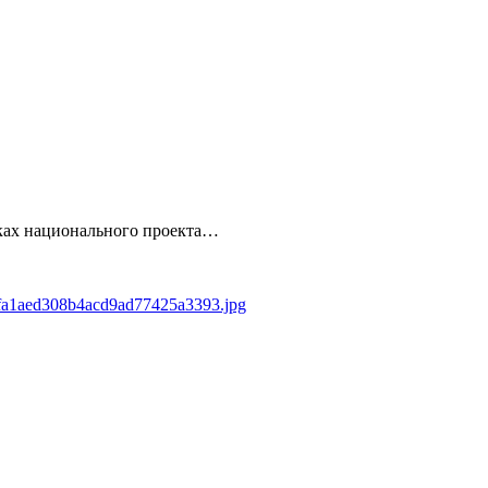
амках национального проекта…
62fa1aed308b4acd9ad77425a3393.jpg