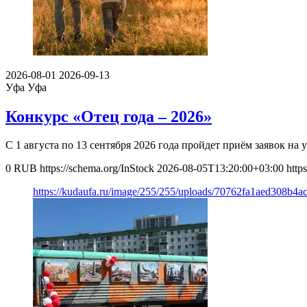
2026-08-01
2026-09-13
Уфа
Уфа
Конкурс «Отец года – 2026»
С 1 августа по 13 сентября 2026 года пройдет приём заявок н
0
RUB
https://schema.org/InStock
2026-08-05T13:20:00+03:00
http
https://kudaufa.ru/image/255/255/uploads/70762fa1aed308b4