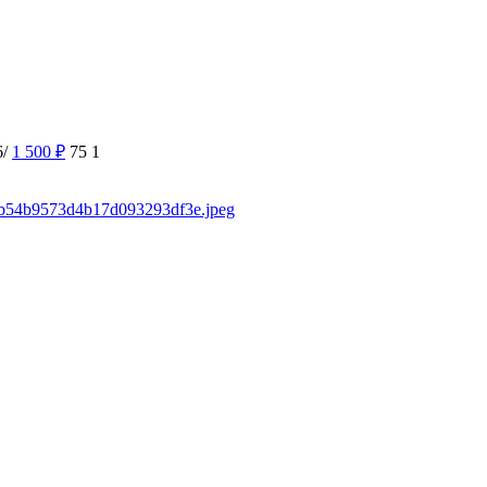
6/
1 500
₽
75
1
sd/b54b9573d4b17d093293df3e.jpeg