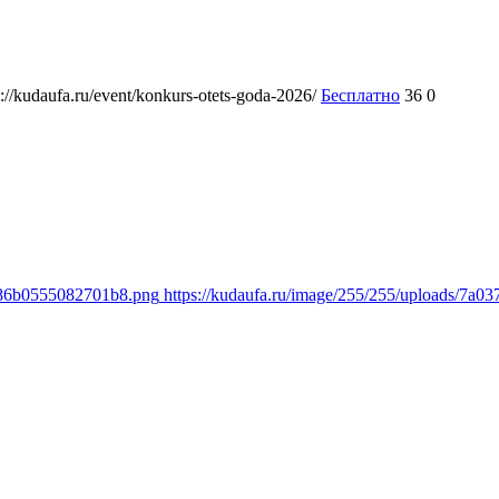
s://kudaufa.ru/event/konkurs-otets-goda-2026/
Бесплатно
36
0
1386b0555082701b8.png
https://kudaufa.ru/image/255/255/uploads/7