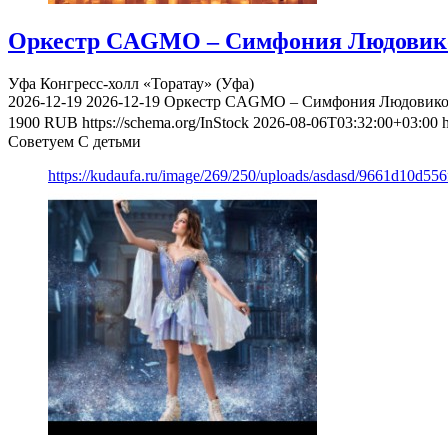
Оркестр CAGMO – Симфония Людовико Э
Уфа
Конгресс-холл «Торатау» (Уфа)
2026-12-19
2026-12-19
Оркестр CAGMO – Симфония Людовико Э
1900
RUB
https://schema.org/InStock
2026-08-06T03:32:00+03:00
Советуем С детьми
https://kudaufa.ru/image/269/250/uploads/asdasd/9661d10d55