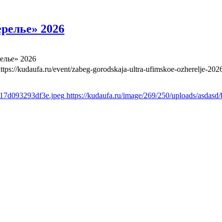
релье» 2026
елье» 2026
ttps://kudaufa.ru/event/zabeg-gorodskaja-ultra-ufimskoe-ozherelje-202
b17d093293df3e.jpeg
https://kudaufa.ru/image/269/250/uploads/asda