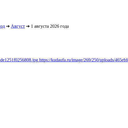
год
➔
Август
➔
1 августа 2026 года
0bde1251f0256808.jpg
https://kudaufa.ru/image/269/250/uploads/465