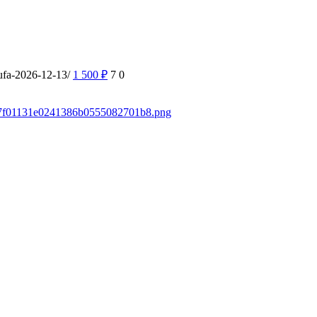
ufa-2026-12-13/
1 500
₽
7
0
a037f01131e0241386b0555082701b8.png