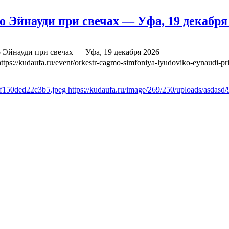
йнауди при свечах — Уфа, 19 декабря
йнауди при свечах — Уфа, 19 декабря 2026
https://kudaufa.ru/event/orkestr-cagmo-simfoniya-lyudoviko-eynaudi-p
6f150ded22c3b5.jpeg
https://kudaufa.ru/image/269/250/uploads/asda