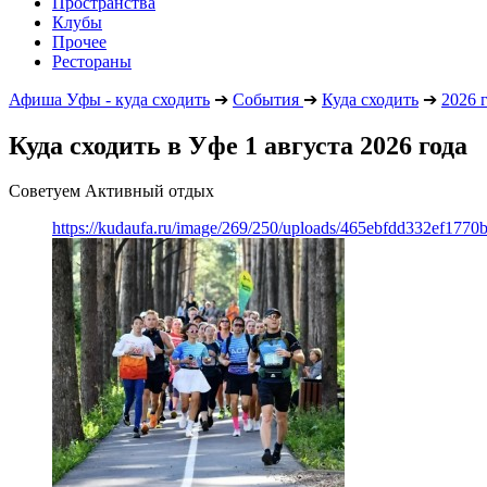
Пространства
Клубы
Прочее
Рестораны
Афиша Уфы - куда сходить
➔
События
➔
Куда сходить
➔
2026 
Куда сходить в Уфе 1 августа 2026 года
Советуем Активный отдых
https://kudaufa.ru/image/269/250/uploads/465ebfdd332ef177