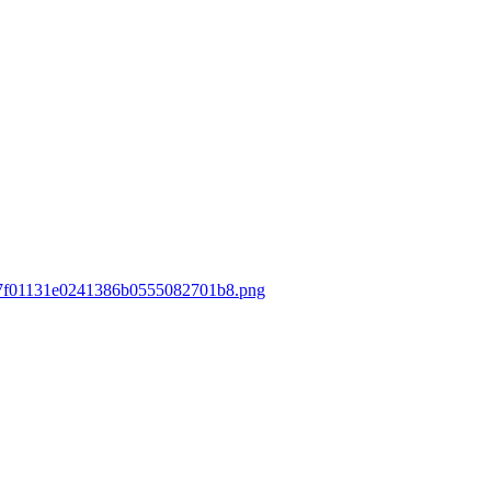
a037f01131e0241386b0555082701b8.png