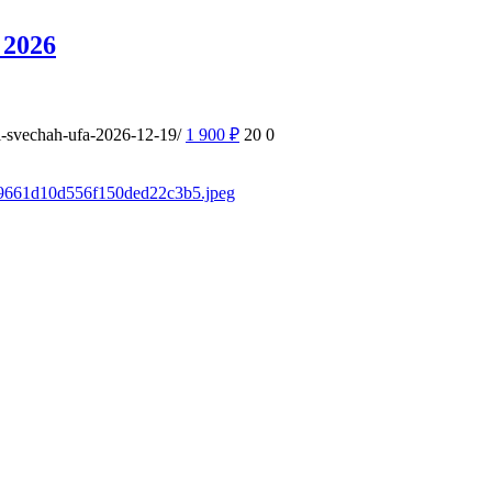
 2026
ri-svechah-ufa-2026-12-19/
1 900
₽
20
0
sd/9661d10d556f150ded22c3b5.jpeg