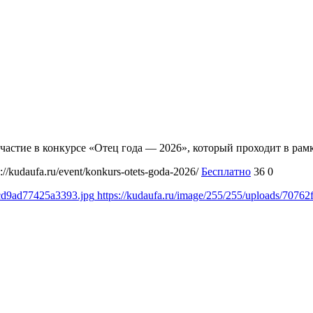
а участие в конкурсе «Отец года — 2026», который проходит в р
s://kudaufa.ru/event/konkurs-otets-goda-2026/
Бесплатно
36
0
acd9ad77425a3393.jpg
https://kudaufa.ru/image/255/255/uploads/707