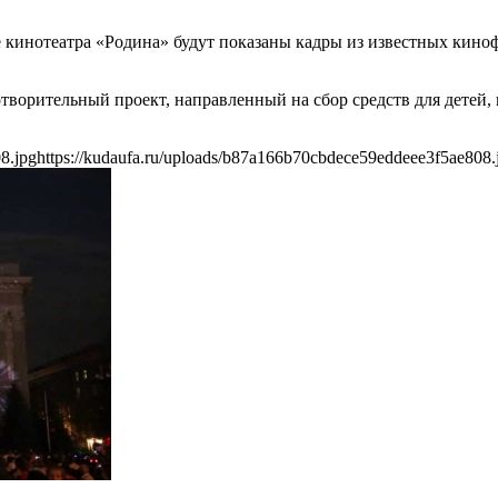
е кинотеатра «Родина» будут показаны кадры из известных кин
творительный проект, направленный на сбор средств для детей,
8.jpg
https://kudaufa.ru/uploads/b87a166b70cbdece59eddeee3f5ae808.