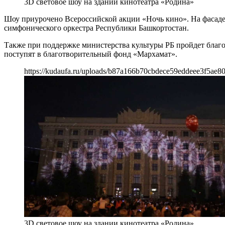
3D световое шоу на здании кинотеатра «Родина»
Шоу приурочено Всероссийской акции «Ночь кино». На фасад
симфонического оркестра Республики Башкортостан.
Также при поддержке министерства культуры РБ пройдет благо
поступят в благотворительный фонд «Мархамат».
https://kudaufa.ru/uploads/b87a166b70cbdece59eddeee3f5ae80
3D световое шоу на здании кинотеатра «Родина»