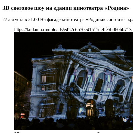
3D световое шоу на здании кинотеатра «Родина»
27 августа в 21.00 На фасаде кинотеатра «Родина» состоится 
https://kudaufa.ru/uploads/e457c6b70e41511deffe5bd60bb713a