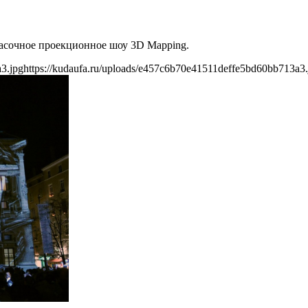
красочное проекционное шоу 3D Mapping.
3.jpg
https://kudaufa.ru/uploads/e457c6b70e41511deffe5bd60bb713a3.