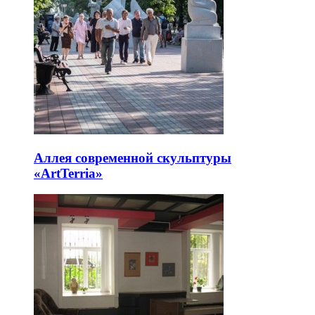
Аллея современной скульптуры
«ArtTerria»