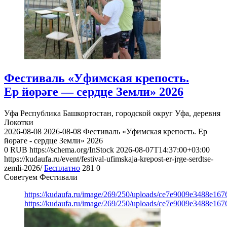
Фестиваль «Уфимская крепость.
Ер йөрәге — сердце Земли» 2026
Уфа
Республика Башкортостан, городской округ Уфа, деревня
Локотки
2026-08-08
2026-08-08
Фестиваль «Уфимская крепость. Ер
йөрәге - сердце Земли» 2026
0
RUB
https://schema.org/InStock
2026-08-07T14:37:00+03:00
https://kudaufa.ru/event/festival-ufimskaja-krepost-er-jrge-serdtse-
zemli-2026/
Бесплатно
281
0
Советуем Фестивали
https://kudaufa.ru/image/269/250/uploads/ce7e9009e3488e16
https://kudaufa.ru/image/269/250/uploads/ce7e9009e3488e16