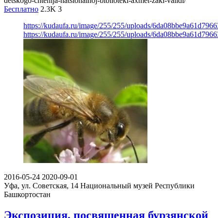
detskogo-chtenija-natsionalnoj-biblioteki-axmet-zaki-validi/
Бесплатно
2.3K
3
https://kudaufa.ru/image/255/255/uploads/6da08bbe9a61d796
https://kudaufa.ru/image/255/255/uploads/6da08bbe9a61d796
2016-05-24
2020-09-01
Уфа, ул. Советская, 14
Национальный музей Республики
Башкортостан
Экспозиция, посвященная бурзянской