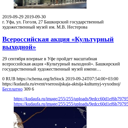
2019-09-29
2019-09-30
г. Уфа, ул. Гоголя, 27
Башкирский государственный
художественный музей им. М.В. Нестерова
Всероссийская акция «Культурный
выходной»
29 сентября впервые в Уфе пройдет масштабная
всероссийская акция «Культурный выходной». Башкирский
государственный художественный музей имени…
0
RUB
https://schema.org/InStock
2019-09-24T07:54:00+03:00
https://kudaufa.ru/event/vserossijskaja-aktsija-kulturnyj-vyxodnoj/
Бесплатно
309
6
https://kudaufa.ru/image/255/255/uploads/9edcc60d1ef6b7979
https://kudaufa.ru/image/255/255/uploads/9edcc60d1ef6b7979