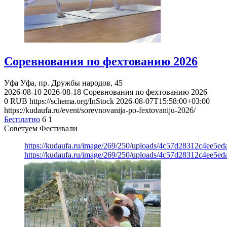
Соревнования по фехтованию 2026
Уфа
Уфа, пр. Дружбы народов, 45
2026-08-10
2026-08-18
Соревнования по фехтованию 2026
0
RUB
https://schema.org/InStock
2026-08-07T15:58:00+03:00
https://kudaufa.ru/event/sorevnovanija-po-fextovaniju-2026/
Бесплатно
6
1
Советуем Фестивали
https://kudaufa.ru/image/269/250/uploads/4c57d28312c4ee5ed
https://kudaufa.ru/image/269/250/uploads/4c57d28312c4ee5ed