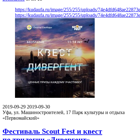
https://kudaufa.ru/image/255/255/uploads/74e4dfd648ae22873
https://kudaufa.ru/image/255/255/uploads/74e4dfd648ae22873
2019-09-29
2019-09-30
Уфа, ул. Машиностроителей, 17
Парк культуры и отдыха
«Первомайский»
Фестиваль Scout Fest и квест
по трилогии «Дивергент»