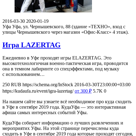
2016-03-30
2020-01-19
Уфа
Уфа, ул. Чернышевского, 88 (здание «ТЕХНО», вход с
улицы Чернышевского через магазин «Офис-Класс» 4 этаж).
Игра LAZERTAG
Ежедневно в Уфе проходят игры ЕLAZERTAG. Это
высокотехнологичная военно-тактическая игра, проводится
она в темном лабиринте со спецэффектами, под музыку
с использованием…
250
RUB
https://schema.org/InStock
2016-03-30T23:00:00+03:00
https://kudaufa.ru/event/igra-lazertag/
от 300
₽
5.7K
0
На нашем сайте вы узнаете всё необходимое про куда сходить
в Уфе в сентябре 2019 года. КудаУфа — это интерактивная
афиша самых интересных событий Уфы.
КудаУфа собирает информацию о лучших развлечениях и
мероприятих Уфы. На этой странице перечислены куда
сходить в Уфе в сентябре 2019 года которые проходят сегодня,