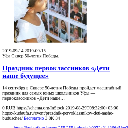
2019-09-14
2019-09-15
Уфа
Сквер 50-летия Победы.
Праздник первоклассников «Дети
наше будущее»
14 сентября в Сквере 50-летия Победы пройдет масштабный
праздник для самых юных школьников Уфы —
первоклассников «Дети наше…
0
RUB
https://schema.org/InStock
2019-08-29T08:32:00+03:00
https://kudaufa.ru/event/prazdnik-pervoklassnikov-deti-nashe-
buduschee/
Бесплатно
3.8K
34
https://kudaufa.ru/image/255/255/uploads/a0072a314866a5fa