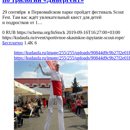
29 сентября в Первомайском парке пройдет фестиваль Scout
Fest. Там вас ждёт увлекательный квест для детей
и подростков от 1…
0
RUB
https://schema.org/InStock
2019-09-16T16:27:00+03:00
https://kudaufa.ru/event/sportivnoe-skautskoe-ispytanie-scout-rope/
Бесплатно
1.4K
6
https://kudaufa.ru/image/255/255/uploads/90844d9c9b27f2e0
https://kudaufa.ru/image/255/255/uploads/90844d9c9b27f2e0