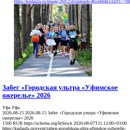
https://kudaufa.ru/image/269/250/uploads/465ebfdd332ef177
Забег «Городская ультра «Уфимское
ожерелье» 2026
Уфа
Уфа
2026-08-15
2026-08-15
Забег «Городская ультра «Уфимское
ожерелье» 2026
1500
RUB
https://schema.org/InStock
2026-08-07T11:12:00+03:00
https://kudaufa.ru/event/zabeg-gorodskaja-ultra-ufimskoe-ozherelje-