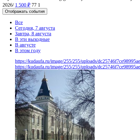
2026/
1 500
₽
77
1
Отображать события
Все
Сегодня, 7 августа
Завтра, 8 августа
В эти выходные
В августе
В этом году
https://kudaufa.ru/image/255/255/uploads/dc25746f7ce98995a
https://kudaufa.ru/image/255/255/uploads/dc25746f7ce98995a