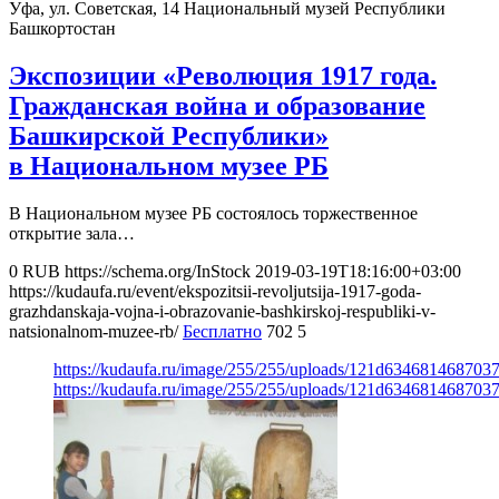
Уфа, ул. Советская, 14
Национальный музей Республики
Башкортостан
Экспозиции «Революция 1917 года.
Гражданская война и образование
Башкирской Республики»
в Национальном музее РБ
В Национальном музее РБ состоялось торжественное
открытие зала…
0
RUB
https://schema.org/InStock
2019-03-19T18:16:00+03:00
https://kudaufa.ru/event/ekspozitsii-revoljutsija-1917-goda-
grazhdanskaja-vojna-i-obrazovanie-bashkirskoj-respubliki-v-
natsionalnom-muzee-rb/
Бесплатно
702
5
https://kudaufa.ru/image/255/255/uploads/121d63468146870
https://kudaufa.ru/image/255/255/uploads/121d63468146870