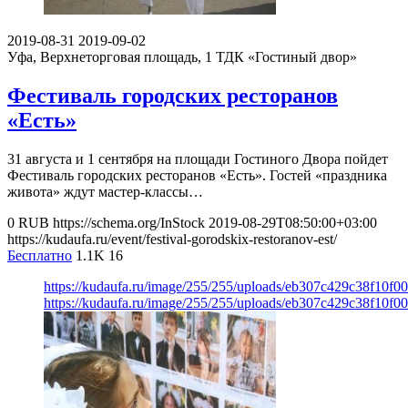
2019-08-31
2019-09-02
Уфа, Верхнеторговая площадь, 1
ТДК «Гостиный двор»
Фестиваль городских ресторанов
«Есть»
31 августа и 1 сентября на площади Гостиного Двора пойдет
Фестиваль городских ресторанов «Есть». Гостей «праздника
живота» ждут мастер-классы…
0
RUB
https://schema.org/InStock
2019-08-29T08:50:00+03:00
https://kudaufa.ru/event/festival-gorodskix-restoranov-est/
Бесплатно
1.1K
16
https://kudaufa.ru/image/255/255/uploads/eb307c429c38f10f
https://kudaufa.ru/image/255/255/uploads/eb307c429c38f10f