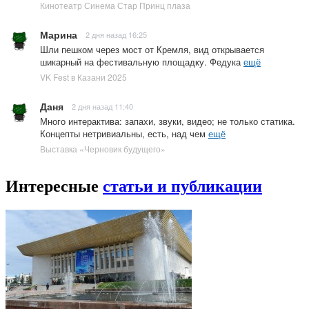
Кинотеатр Синема Стар Принц плаза
Марина
2 дня назад 16:25
Шли пешком через мост от Кремля, вид открывается
шикарный на фестивальную площадку. Федука
ещё
VK Fest в Казани 2025
Даня
2 дня назад 11:40
Много интерактива: запахи, звуки, видео; не только статика.
Концепты нетривиальны, есть, над чем
ещё
Выставка «Черновик будущего»
Интересные
статьи и публикации