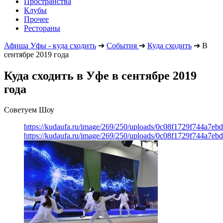
Пространства
Клубы
Прочее
Рестораны
Афиша Уфы - куда сходить
➔
События
➔
Куда сходить
➔
В
сентябре 2019 года
Куда сходить в Уфе в сентябре 2019
года
Советуем Шоу
https://kudaufa.ru/image/269/250/uploads/0c08f1729f744a7e
https://kudaufa.ru/image/269/250/uploads/0c08f1729f744a7e