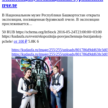
пчеле
В Национальном музее Республики Башкортостан открыта
экспозиция, посвященная бурзянской пчеле. В экспозиции
прослеживается…
50
RUB
https://schema.org/InStock
2016-05-24T23:00:00+03:00
https://kudaufa.ru/event/ekspozitsija-posvjaschennaja-burzjanskoj-
pchele/
от 100
₽
5.8K
6
https://kudaufa.ru/image/255/255/uploads/801786d9dd63fe3d
https://kudaufa.ru/image/255/255/uploads/801786d9dd63fe3d