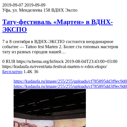
2019-09-07
2019-09-09
Уфа, ул. Менделеева 158
ВДНХ Экспо
Тату-фестиваль «Мартен» в ВДНХ-
ЭКСПО
7 и 8 сентября в ВДНХ-ЭКСПО состоится неординарное
событие — Tattoo fest Marten 2. Более ста топовых мастеров
тату из разных городов нашей…
0
RUB
https://schema.org/InStock
2019-08-04T23:43:00+03:00
https://kudaufa.ru/event/tatu-festival-marten-v-vdnx-ekspo/
Бесплатно
1.4K
36
https://kudaufa.ru/image/255/255/uploads/cf785895dd3f9ec9d
https://kudaufa.ru/image/255/255/uploads/cf785895dd3f9ec9d