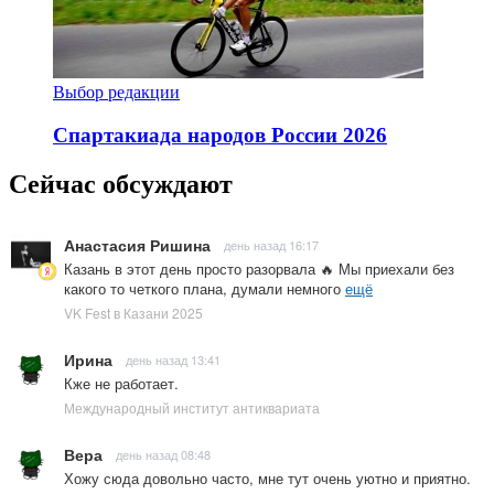
Выбор редакции
Спартакиада народов России 2026
Сейчас обсуждают
Анастасия Ришина
день назад 16:17
Казань в этот день просто разорвала 🔥 Мы приехали без
какого то четкого плана, думали немного
ещё
VK Fest в Казани 2025
Ирина
день назад 13:41
Кже не работает.
Международный институт антиквариата
Вера
день назад 08:48
Хожу сюда довольно часто, мне тут очень уютно и приятно.