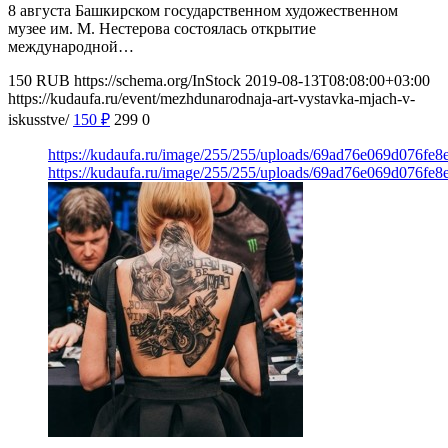
8 августа Башкирском государственном художественном
музее им. М. Нестерова состоялась открытие
международной…
150
RUB
https://schema.org/InStock
2019-08-13T08:08:00+03:00
https://kudaufa.ru/event/mezhdunarodnaja-art-vystavka-mjach-v-
iskusstve/
150
₽
299
0
https://kudaufa.ru/image/255/255/uploads/69ad76e069d076fe
https://kudaufa.ru/image/255/255/uploads/69ad76e069d076fe