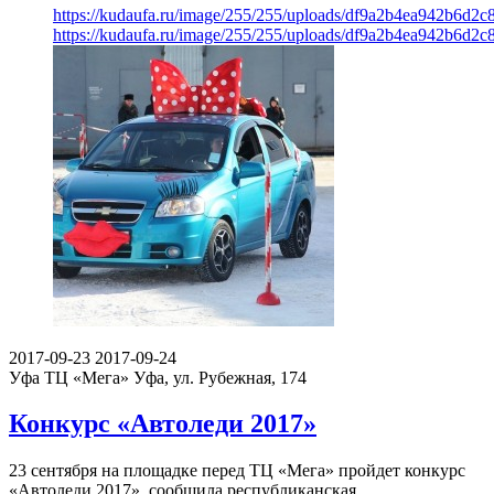
https://kudaufa.ru/image/255/255/uploads/df9a2b4ea942b6d2
https://kudaufa.ru/image/255/255/uploads/df9a2b4ea942b6d2
2017-09-23
2017-09-24
Уфа
ТЦ «Мега» Уфа, ул. Рубежная, 174
Конкурс «Автоледи 2017»
23 сентября на площадке перед ТЦ «Мега» пройдет конкурс
«Автоледи 2017», сообщила республиканская