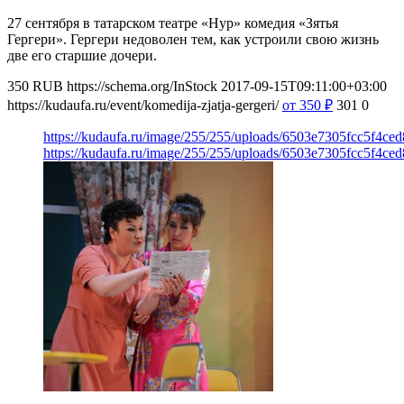
27 сентября в татарском театре «Нур» комедия «Зятья
Гергери». Гергери недоволен тем, как устроили свою жизнь
две его старшие дочери.
350
RUB
https://schema.org/InStock
2017-09-15T09:11:00+03:00
https://kudaufa.ru/event/komedija-zjatja-gergeri/
от 350
₽
301
0
https://kudaufa.ru/image/255/255/uploads/6503e7305fcc5f4c
https://kudaufa.ru/image/255/255/uploads/6503e7305fcc5f4c