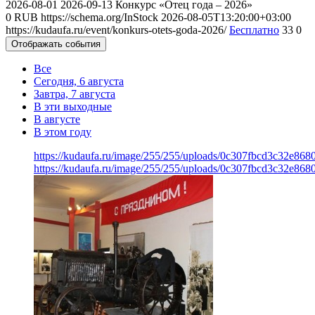
2026-08-01
2026-09-13
Конкурс «Отец года – 2026»
0
RUB
https://schema.org/InStock
2026-08-05T13:20:00+03:00
https://kudaufa.ru/event/konkurs-otets-goda-2026/
Бесплатно
33
0
Отображать события
Все
Сегодня, 6 августа
Завтра, 7 августа
В эти выходные
В августе
В этом году
https://kudaufa.ru/image/255/255/uploads/0c307fbcd3c32e86
https://kudaufa.ru/image/255/255/uploads/0c307fbcd3c32e86