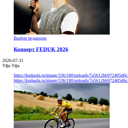
Выбор редакции
Концерт FEDUK 2026
2026-07-31
Уфа
Уфа
https://kudaufa.ru/image/336/180/uploads/7a5612bb972405d6
https://kudaufa.ru/image/336/180/uploads/7a5612bb972405d6