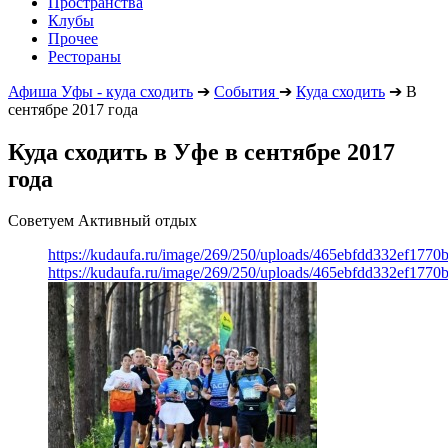
Пространства
Клубы
Прочее
Рестораны
Афиша Уфы - куда сходить
➔
События
➔
Куда сходить
➔
В
сентябре 2017 года
Куда сходить в Уфе в сентябре 2017
года
Советуем Активный отдых
https://kudaufa.ru/image/269/250/uploads/465ebfdd332ef177
https://kudaufa.ru/image/269/250/uploads/465ebfdd332ef177