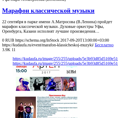
Марафон классической музыки
22 сентября в парке имени А.Матросова (В.Ленина) пройдет
марафон классической музыки. Духовые оркестры Уфы,
Оренбурга, Казани исполнят лучшие произведения…
0
RUB
https://schema.org/InStock
2017-09-20T13:00:00+03:00
https://kudaufa.ru/event/marafon-klassicheskoj-muzyki/
Бесплатно
3.9K
11
https://kudaufa.ru/image/255/255/uploads/5e3b93d85d5169e5
https://kudaufa.ru/image/255/255/uploads/5e3b93d85d5169e5