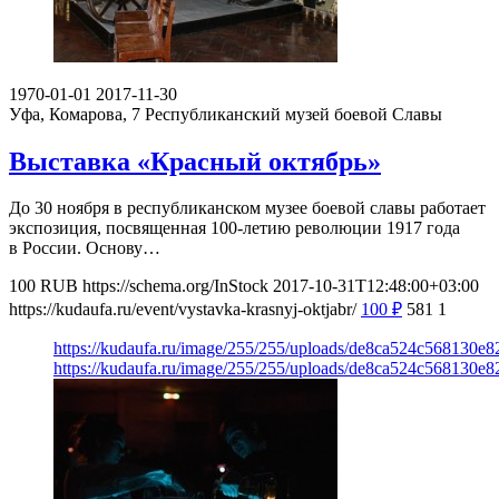
1970-01-01
2017-11-30
Уфа, Комарова, 7
Республиканский музей боевой Славы
Выставка «Красный октябрь»
До 30 ноября в республиканском музее боевой славы работает
экспозиция, посвященная 100-летию революции 1917 года
в России. Основу…
100
RUB
https://schema.org/InStock
2017-10-31T12:48:00+03:00
https://kudaufa.ru/event/vystavka-krasnyj-oktjabr/
100
₽
581
1
https://kudaufa.ru/image/255/255/uploads/de8ca524c568130e
https://kudaufa.ru/image/255/255/uploads/de8ca524c568130e