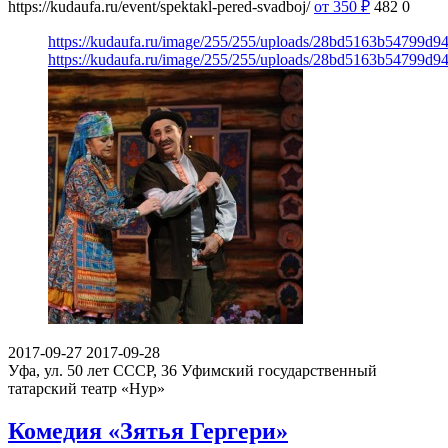
https://kudaufa.ru/event/spektakl-pered-svadboj/
от 350
₽
482
0
https://kudaufa.ru/image/255/255/uploads/28bd5163b54799d9
https://kudaufa.ru/image/255/255/uploads/28bd5163b54799d9
2017-09-27
2017-09-28
Уфа, ул. 50 лет СССР, 36
Уфимский государственный
татарский театр «Нур»
Комедия «Зятья Гергери»