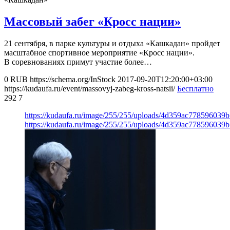
Массовый забег «Кросс нации»
21 сентября, в парке культуры и отдыха «Кашкадан» пройдет
масштабное спортивное мероприятие «Кросс нации».
В соревнованиях примут участие более…
0
RUB
https://schema.org/InStock
2017-09-20T12:20:00+03:00
https://kudaufa.ru/event/massovyj-zabeg-kross-natsii/
Бесплатно
292
7
https://kudaufa.ru/image/255/255/uploads/4d359ac77859603
https://kudaufa.ru/image/255/255/uploads/4d359ac77859603