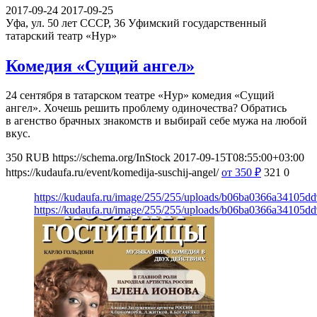
2017-09-24
2017-09-25
Уфа, ул. 50 лет СССР, 36
Уфимский государственный
татарский театр «Нур»
Комедия «Сущий ангел»
24 сентября в татарском театре «Нур» комедия «Сущий
ангел». Хочешь решить проблему одиночества? Обратись
в агенство брачных знакомств и выбирай себе мужа на любой
вкус.
350
RUB
https://schema.org/InStock
2017-09-15T08:55:00+03:00
https://kudaufa.ru/event/komedija-suschij-angel/
от 350
₽
321
0
https://kudaufa.ru/image/255/255/uploads/b06ba0366a34105d
https://kudaufa.ru/image/255/255/uploads/b06ba0366a34105d