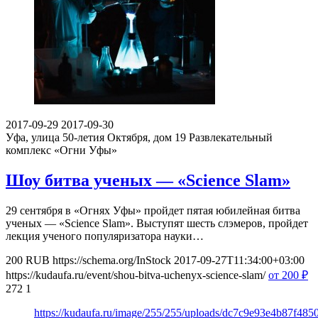
2017-09-29
2017-09-30
Уфа, улица 50-летия Октября, дом 19
Развлекательный
комплекс «Огни Уфы»
Шоу битва ученых — «Science Slam»
29 сентября в «Огнях Уфы» пройдет пятая юбилейная битва
ученых — «Science Slam». Выступят шесть слэмеров, пройдет
лекция ученого популяризатора науки…
200
RUB
https://schema.org/InStock
2017-09-27T11:34:00+03:00
https://kudaufa.ru/event/shou-bitva-uchenyx-science-slam/
от 200
₽
272
1
https://kudaufa.ru/image/255/255/uploads/dc7c9e93e4b87f48