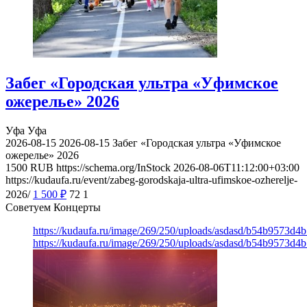
Забег «Городская ультра «Уфимское
ожерелье» 2026
Уфа
Уфа
2026-08-15
2026-08-15
Забег «Городская ультра «Уфимское
ожерелье» 2026
1500
RUB
https://schema.org/InStock
2026-08-06T11:12:00+03:00
https://kudaufa.ru/event/zabeg-gorodskaja-ultra-ufimskoe-ozherelje-
2026/
1 500
₽
72
1
Советуем Концерты
https://kudaufa.ru/image/269/250/uploads/asdasd/b54b9573d4
https://kudaufa.ru/image/269/250/uploads/asdasd/b54b9573d4