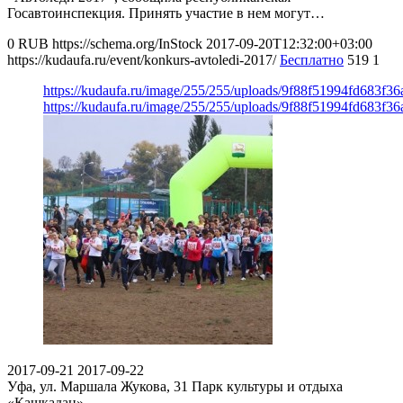
Госавтоинспекция. Принять участие в нем могут…
0
RUB
https://schema.org/InStock
2017-09-20T12:32:00+03:00
https://kudaufa.ru/event/konkurs-avtoledi-2017/
Бесплатно
519
1
https://kudaufa.ru/image/255/255/uploads/9f88f51994fd683f3
https://kudaufa.ru/image/255/255/uploads/9f88f51994fd683f3
2017-09-21
2017-09-22
Уфа, ул. Маршала Жукова, 31
Парк культуры и отдыха
«Кашкадан»