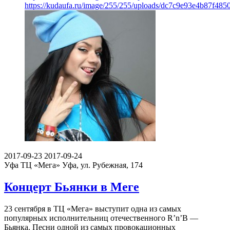
https://kudaufa.ru/image/255/255/uploads/dc7c9e93e4b87f48
2017-09-23
2017-09-24
Уфа
ТЦ «Мега» Уфа, ул. Рубежная, 174
Концерт Бьянки в Меге
23 сентября в ТЦ «Мега» выступит одна из самых
популярных исполнительниц отечественного R’n’B —
Бьянка. Песни одной из самых провокационных