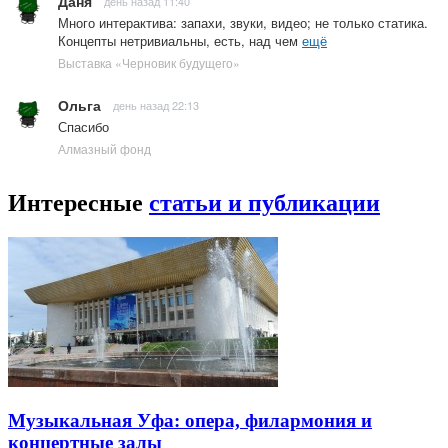
Даня
день назад 11:40
Много интерактива: запахи, звуки, видео; не только статика.
Концепты нетривиальны, есть, над чем
ещё
Выставка «Черновик будущего»
Ольга
день назад 22:13
Спасибо
Алмазный фонд
Интересные
статьи и публикации
Музыкальная Уфа: опера, филармония и
концертные залы