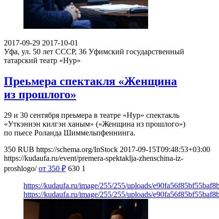
2017-09-29
2017-10-01
Уфа, ул. 50 лет СССР, 36
Уфимский государственный
татарский театр «Нур»
Преьмера спектакля «Женщина
из прошлого»
29 и 30 сентября преьмера в театре «Нур» спектакль
«Уткэннэн килгэн ханым» («Женщина из прошлого»)
по пьесе Роланда Шиммельпфеннинга.
350
RUB
https://schema.org/InStock
2017-09-15T09:48:53+03:00
https://kudaufa.ru/event/premera-spektaklja-zhenschina-iz-
proshlogo/
от 350
₽
630
1
https://kudaufa.ru/image/255/255/uploads/e90fa56f85bf55baf
https://kudaufa.ru/image/255/255/uploads/e90fa56f85bf55baf