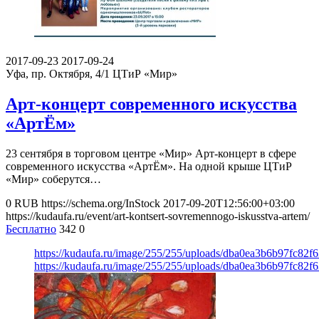
2017-09-23
2017-09-24
Уфа, пр. Октября, 4/1
ЦТиР «Мир»
Арт-концерт современного искусства
«АртЁм»
23 сентября в торговом центре «Мир» Арт-концерт в сфере
современного искусства «АртЁм». На одной крыше ЦТиР
«Мир» соберутся…
0
RUB
https://schema.org/InStock
2017-09-20T12:56:00+03:00
https://kudaufa.ru/event/art-kontsert-sovremennogo-iskusstva-artem/
Бесплатно
342
0
https://kudaufa.ru/image/255/255/uploads/dba0ea3b6b97fc82
https://kudaufa.ru/image/255/255/uploads/dba0ea3b6b97fc82