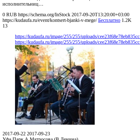
исполнительниц…
0
RUB
https://schema.org/InStock
2017-09-20T13:20:00+03:00
https://kudaufa.ru/event/kontsert-bjanki-v-mege/
Бесплатно
1.2K
13
https://kudaufa.ru/image/255/255/uploads/cee23f68e78eb835c
https://kudaufa.ru/image/255/255/uploads/cee23f68e78eb835c
2017-09-22
2017-09-23
Уфа
Парк А.Матросова (В.Ленина)