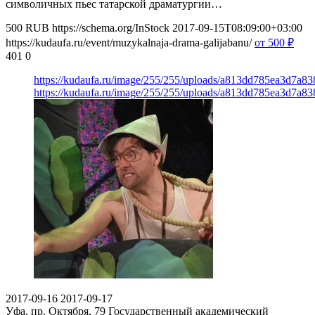
символичных пьес татарской драматургии…
500
RUB
https://schema.org/InStock
2017-09-15T08:09:00+03:00
https://kudaufa.ru/event/muzykalnaja-drama-galijabanu/
от 500
₽
401
0
https://kudaufa.ru/image/255/255/uploads/a813dd785ea3d7a8
https://kudaufa.ru/image/255/255/uploads/a813dd785ea3d7a8
2017-09-16
2017-09-17
Уфа, пр. Октября, 79
Государственный академический