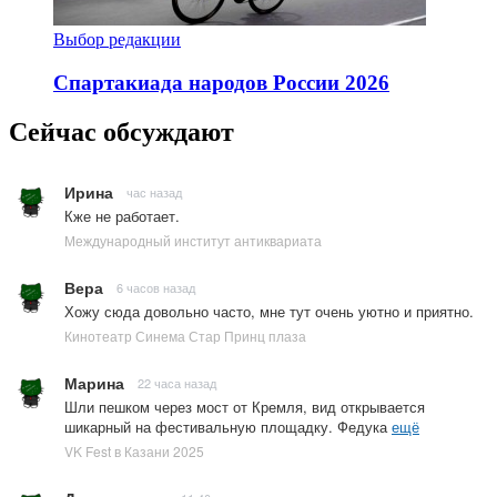
Выбор редакции
Спартакиада народов России 2026
Сейчас обсуждают
Ирина
час назад
Кже не работает.
Международный институт антиквариата
Вера
6 часов назад
Хожу сюда довольно часто, мне тут очень уютно и приятно.
Кинотеатр Синема Стар Принц плаза
Марина
22 часа назад
Шли пешком через мост от Кремля, вид открывается
шикарный на фестивальную площадку. Федука
ещё
VK Fest в Казани 2025