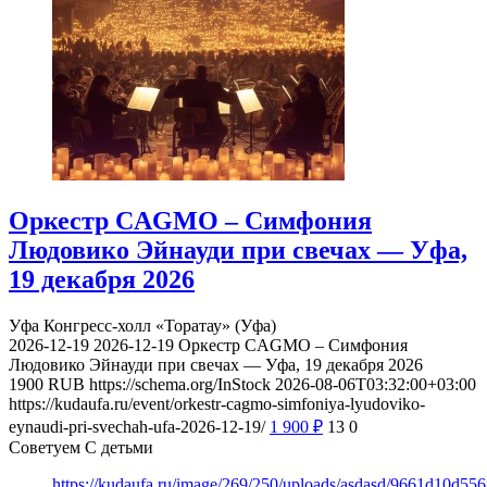
Оркестр CAGMO – Симфония
Людовико Эйнауди при свечах — Уфа,
19 декабря 2026
Уфа
Конгресс-холл «Торатау» (Уфа)
2026-12-19
2026-12-19
Оркестр CAGMO – Симфония
Людовико Эйнауди при свечах — Уфа, 19 декабря 2026
1900
RUB
https://schema.org/InStock
2026-08-06T03:32:00+03:00
https://kudaufa.ru/event/orkestr-cagmo-simfoniya-lyudoviko-
eynaudi-pri-svechah-ufa-2026-12-19/
1 900
₽
13
0
Советуем С детьми
https://kudaufa.ru/image/269/250/uploads/asdasd/9661d10d55