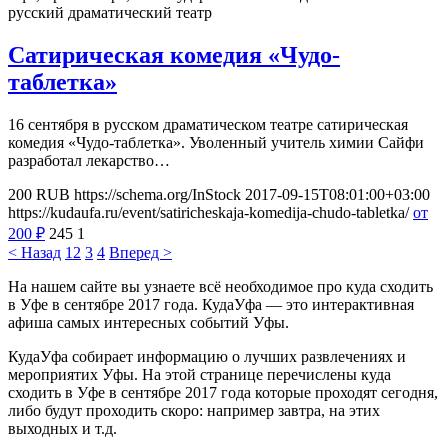
русский драматический театр
Сатирическая комедия «Чудо-
таблетка»
16 сентября в русском драматическом театре сатирическая
комедия «Чудо-таблетка». Уволенный учитель химии Сайфи
разработал лекарство…
200
RUB
https://schema.org/InStock
2017-09-15T08:01:00+03:00
https://kudaufa.ru/event/satiricheskaja-komedija-chudo-tabletka/
от
200
₽
245
1
< Назад
1
2
3
4
Вперед >
На нашем сайте вы узнаете всё необходимое про куда сходить
в Уфе в сентябре 2017 года. КудаУфа — это интерактивная
афиша самых интересных событий Уфы.
КудаУфа собирает информацию о лучших развлечениях и
мероприятих Уфы. На этой странице перечислены куда
сходить в Уфе в сентябре 2017 года которые проходят сегодня,
либо будут проходить скоро: например завтра, на этих
выходных и т.д.