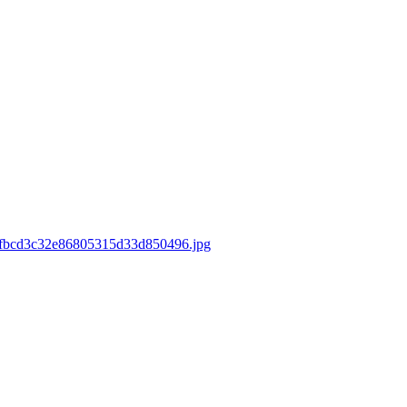
307fbcd3c32e86805315d33d850496.jpg