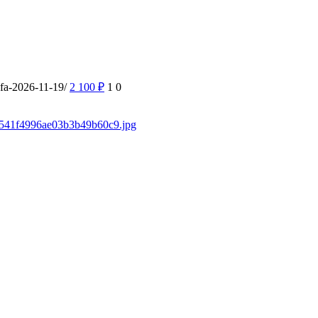
ufa-2026-11-19/
2 100
₽
1
0
/f3541f4996ae03b3b49b60c9.jpg