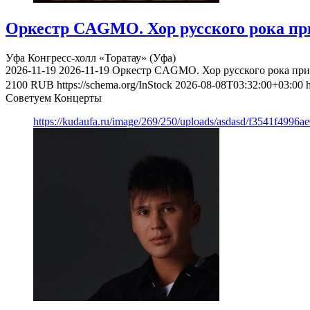
Оркестр CAGMO. Хор русского рока при
Уфа
Конгресс-холл «Торатау» (Уфа)
2026-11-19
2026-11-19
Оркестр CAGMO. Хор русского рока при 
2100
RUB
https://schema.org/InStock
2026-08-08T03:32:00+03:00
Советуем Концерты
https://kudaufa.ru/image/269/250/uploads/asdasd/f3541f4996