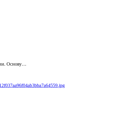
сии. Основу…
9412f037aa96f04ab3bba7a64559.jpg