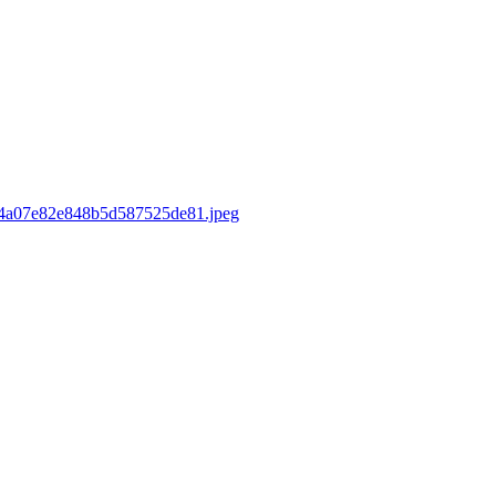
sd/4a07e82e848b5d587525de81.jpeg