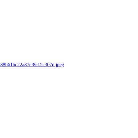
d/888b61bc22a87cf8c15c307d.jpeg