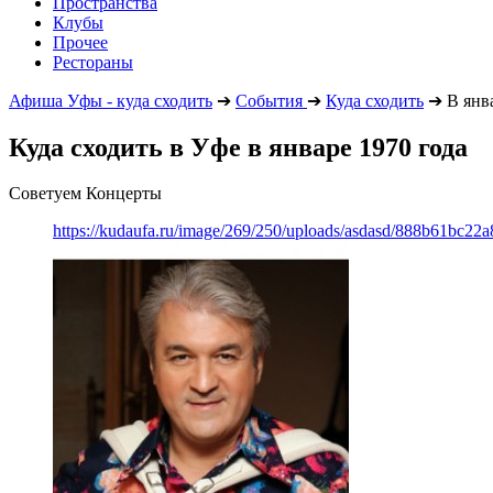
Пространства
Клубы
Прочее
Рестораны
Афиша Уфы - куда сходить
➔
События
➔
Куда сходить
➔
В янва
Куда сходить в Уфе в январе 1970 года
Советуем Концерты
https://kudaufa.ru/image/269/250/uploads/asdasd/888b61bc22