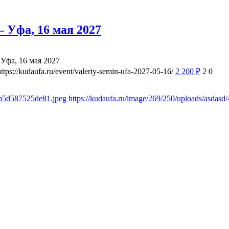
 Уфа, 16 мая 2027
Уфа, 16 мая 2027
https://kudaufa.ru/event/valeriy-semin-ufa-2027-05-16/
2 200
₽
2
0
8b5d587525de81.jpeg
https://kudaufa.ru/image/269/250/uploads/asda