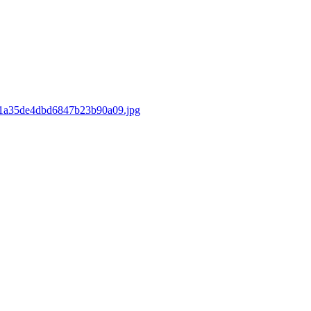
d/e1a35de4dbd6847b23b90a09.jpg