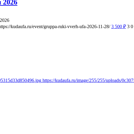
 2026
 2026
https://kudaufa.ru/event/gruppa-ruki-vverh-ufa-2026-11-28/
3 500
₽
3
0
805315d33d850496.jpg
https://kudaufa.ru/image/255/255/uploads/0c