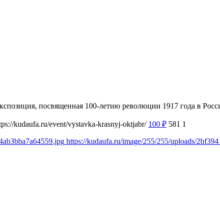
 экспозиция, посвященная 100-летию революции 1917 года в Рос
tps://kudaufa.ru/event/vystavka-krasnyj-oktjabr/
100
₽
581
1
04ab3bba7a64559.jpg
https://kudaufa.ru/image/255/255/uploads/2bf3