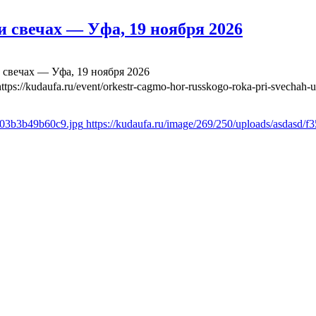
 свечах — Уфа, 19 ноября 2026
свечах — Уфа, 19 ноября 2026
https://kudaufa.ru/event/orkestr-cagmo-hor-russkogo-roka-pri-svechah-
ae03b3b49b60c9.jpg
https://kudaufa.ru/image/269/250/uploads/asdasd