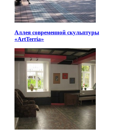
Аллея современной скульптуры
«ArtTerria»