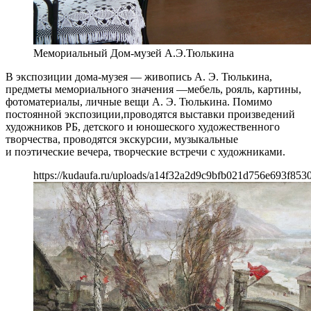
Мемориальный Дом-музей А.Э.Тюлькина
В экспозиции дома-музея — живопись А. Э. Тюлькина,
предметы мемориального значения —мебель, рояль, картины,
фотоматериалы, личные вещи А. Э. Тюлькина. Помимо
постоянной экспозиции,проводятся выставки произведений
художников РБ, детского и юношеского художественного
творчества, проводятся экскурсии, музыкальные
и поэтические вечера, творческие встречи с художниками.
https://kudaufa.ru/uploads/a14f32a2d9c9bfb021d756e693f8530