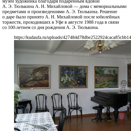
музей художника благодаря подаренным вдовой
А. Э. Тюлькина А. Н. Михайловой — дома с мемориальными
предметами и произведениями А. Э. Тюлькина. Решение
о даре было принято А. Н. Михайловой после юбилейных
торжеств, проходивших в Уфе в августе 1988 года в связи
со 100-летием со дня рождения А. Э. Тюлькина.
https://kudaufa.ru/uploads/427484d78dbe2522924caca85cbb14