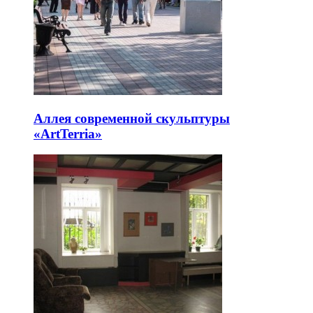
Аллея современной скульптуры
«ArtTerria»