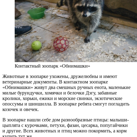
Контактный зоопарк «Обнимашки»
Животные в зоопарке ухожены, дружелюбны и имеют
ветеринарные документы. В контактном зоопарке
«Обнимашки» живут два смешных ручных енота, маленькие
милые бурундучки, хомячки и белочки Дэгу, забавные
кролики, хорьки, ежики и морские свинки, экзотические
опоссумы и шиншилла. В зоопарке ребята смогут погладить
козочек и овечек.
В зоопарке нашли себе дом разнообразные птицы: малыши-
цыплята с курочками, петухи, фазан, цесарка, попугайчики
и другие. Всех животных и птиц можно покормить, а корм
купить тут же.