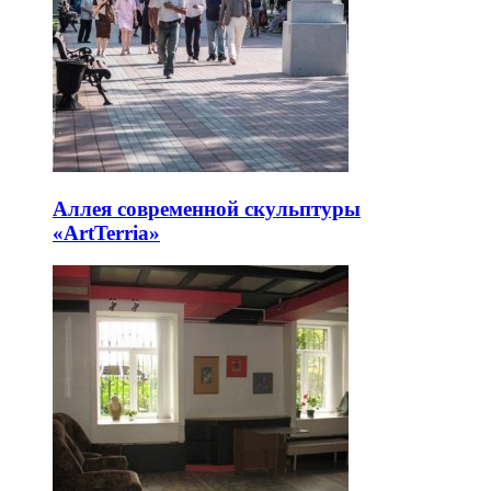
Аллея современной скульптуры
«ArtTerria»