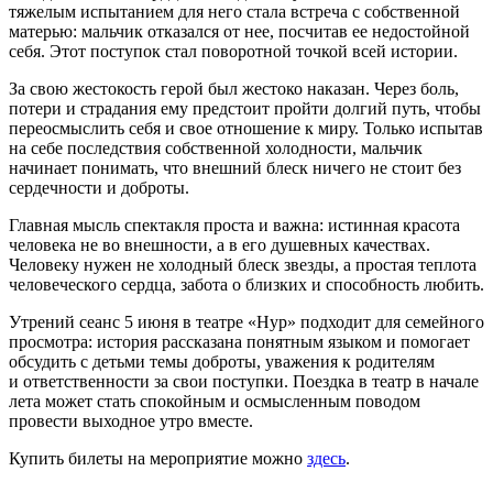
тяжелым испытанием для него стала встреча с собственной
матерью: мальчик отказался от нее, посчитав ее недостойной
себя. Этот поступок стал поворотной точкой всей истории.
За свою жестокость герой был жестоко наказан. Через боль,
потери и страдания ему предстоит пройти долгий путь, чтобы
переосмыслить себя и свое отношение к миру. Только испытав
на себе последствия собственной холодности, мальчик
начинает понимать, что внешний блеск ничего не стоит без
сердечности и доброты.
Главная мысль спектакля проста и важна: истинная красота
человека не во внешности, а в его душевных качествах.
Человеку нужен не холодный блеск звезды, а простая теплота
человеческого сердца, забота о близких и способность любить.
Утрений сеанс 5 июня в театре «Нур» подходит для семейного
просмотра: история рассказана понятным языком и помогает
обсудить с детьми темы доброты, уважения к родителям
и ответственности за свои поступки. Поездка в театр в начале
лета может стать спокойным и осмысленным поводом
провести выходное утро вместе.
Купить билеты на мероприятие можно
здесь
.