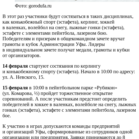
Фото: gorodufa.ru
В этот раз участники будут состязаться в таких дисциплинах,
как конькобежный спорт (эстафета), керлинг, хоккей
в валенках, волейбол на снегу, лыжные гонки (эстафета),
эстафете с элементами пейнтбола, лазерном бою.
Победителям и призерам в общекомандном зачете вручат
грамоты и кубок Администрации Уфы. Лидеры
в индивидуальном зачете получат медали, грамоты и кубки
от организаторов.
14 февраля
стартуют состязания по керлингу
и конькобежному спорту (эстафета). Начало в 10:00 по адресу:
ул. А. Невского, 15.
15 февраля
в 10:00 в пейнтбольном парке «Рубикон»
(ул. Комарова, ½) пройдет торжественное открытие
соревнований. А после участникам предстоит определить
победителей в хоккее в валенках, волейболе на снегу, лыжных
гонках (эстафета), эстафете с элементами пейнтбола, лазерном
бое.
К участию в играх допускаются команды предприятий
и организаций Уфы, сформированные из сотрудников одной
организации или предприятия. Заявки принимаются до 8