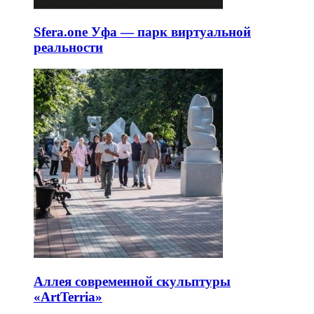
Sfera.one Уфа — парк виртуальной
реальности
Аллея современной скульптуры
«ArtTerria»