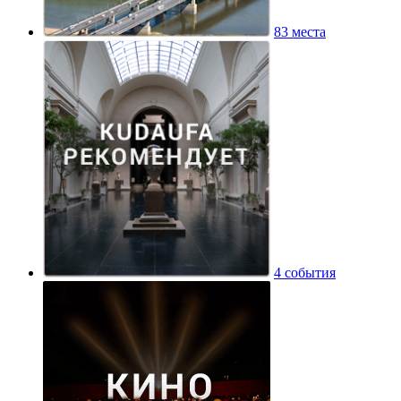
83 места
4 события