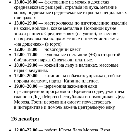
13.00–16.00
— фехтование на мечах в доспехах
средневековых рыцарей, стрельба из лука, метание
копья, подвижные средневековые игры на специальных
площадках.
13.00–19.00
— мастер-классы по изготовлению изделий
из кожи, войлока, ковке металла в Походной кузне
эпохи раннего Средневековья (на улице), ткачество
на вертикальном ткацком станке и плетение тесьмы
«на дощечках» (в юрте).
12.00–18.00
— новогодний квест.
12.00–17.00
— кукольные спектакли (+3) в открытой
библиотеке парка. Спектакли платные.
18.00–19.00
— хоккей на льду в валенках, массовые
игры с ведущим.
12.00–20.00
— катание на собачьих упряжках, собаки
породы маламут, нарты. Катание платное.
19.00–20.00
— церемония зажжения елки
с расширенной программой «Времена года», участием
главного Деда Мороза Республики и помощников Деда
Мороза. Гости церемонии смогут поучаствовать
в интерактиве и помочь зажечь центральную елку.
26 декабря
12.00–22.00
— работа Юрты Деда Мороза. Вход