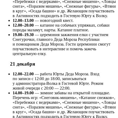
«Перебежки с ведерками», «Снежные мишени», «Ловцы
снега», «Поразим мишень», «Снежные фигуры», «Втяни
в круг», «Осада башни» и др. Желающим поучаствовать
в Активностях подходить в Гостевую Юрту к Волку.
12.00–13.00
— новогодний квест.
12.00–20.00
— катание на собачьих упряжках, собаки
породы маламут, нарты. Катание платное.
19.00–19.30
— церемония зажжения елки с участием
Снегурочки, главного Деда Мороза Республики
и помощников Деда Мороза. Гости церемонии смогут
поучаствовать в интерактиве и помочь зажечь
центральную елку.
21 декабря
12.00–22.00
— работа Юрты Деда Мороза. Вход
по записи с 12:00 до 18:00, записываться
у администратора-Волка в Гостевой Юрте. Режим
живой очереди с 20:00 — 22:00.
14.00–19.00
— зимние забавы на открытой площадке.
Перечень игр: «Снеговик-мишень», «Катание снежков»,
«Перебежки с ведерками», «Снежные мишени», «Ловцы
снега», «Поразим мишень», «Снежные фигуры», «Втяни
в круг», «Осада башни» и др. Желающим поучаствовать
в Активностях подходить в Гостевую Юрту к Волку.