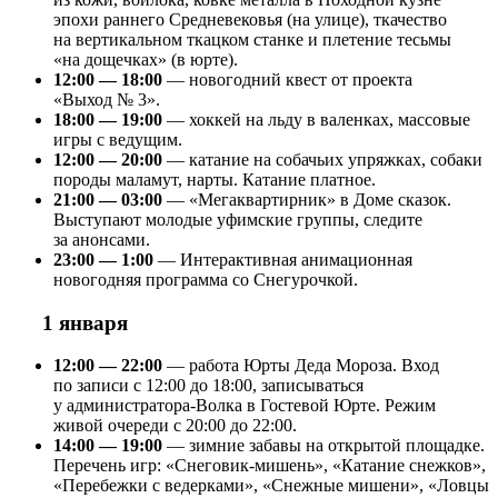
эпохи раннего Средневековья (на улице), ткачество
на вертикальном ткацком станке и плетение тесьмы
«на дощечках» (в юрте).
12:00 — 18:00
— новогодний квест от проекта
«Выход № 3».
18:00 — 19:00
— хоккей на льду в валенках, массовые
игры с ведущим.
12:00 — 20:00
— катание на собачьих упряжках, собаки
породы маламут, нарты. Катание платное.
21:00 — 03:00
— «Мегаквартирник» в Доме сказок.
Выступают молодые уфимские группы, следите
за анонсами.
23:00 — 1:00
— Интерактивная анимационная
новогодняя программа со Снегурочкой.
1 января
12:00 — 22:00
— работа Юрты Деда Мороза. Вход
по записи с 12:00 до 18:00, записываться
у администратора-Волка в Гостевой Юрте. Режим
живой очереди с 20:00 до 22:00.
14:00 — 19:00
— зимние забавы на открытой площадке.
Перечень игр: «Снеговик-мишень», «Катание снежков»,
«Перебежки с ведерками», «Снежные мишени», «Ловцы