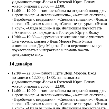
у администратора-Волка в Гостевой Юрте. Режим
живой очереди с 20:00 — 22:00.
14:00 — 19:00
— зимние забавы на открытой площадке.
Перечень игр: «Снеговик-мишень», «Катание снежков»,
«Перебежки с ведерками», «Снежные мишени», «Ловцы
снега», «Поразим мишень», «Снежные фигуры», «Втяни
в круг», «Осада башни» и др. Желающим поучаствать
в Активностях подходить в Гостевую Юрту к Волку.
19:00 — 19:30
— церемония зажжения елки с участием
Снегурочки, главного Деда Мороза Республики
и помощников Деда Мороза. Гости церемонии смогут
поучаствовать в интерактиве и помочь зажечь
центральную елку.
14 декабря
12:00 — 22:00
— работа Юрты Деда Мороза. Вход
по записи с 12:00 до 18:00, записываться
у администратора-Волка в Гостевой Юрте. Режим
живой очереди с 20:00 — 22:00.
14:00 — 19:00
— зимние забавы на открытой площадке.
Перечень игр: «Снеговик-мишень», «Катание снежков»,
«Перебежки с ведерками», «Снежные мишени», «Ловцы
снега», «Поразим мишень», «Снежные фигуры», «Втяни
в круг», «Осада башни» и др. Желающим поучаствовать