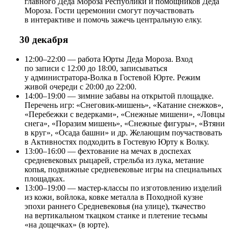
главного Деда Мороза Республики и помощников Деда
Мороза. Гости церемонии смогут поучаствовать
в интерактиве и помочь зажечь центральную елку.
30 декабря
12:00–22:00 — работа Юрты Деда Мороза. Вход
по записи с 12:00 до 18:00, записываться
у администратора-Волка в Гостевой Юрте. Режим
живой очереди с 20:00 до 22:00.
14:00–19:00 — зимние забавы на открытой площадке.
Перечень игр: «Снеговик-мишень», «Катание снежков»,
«Перебежки с ведерками», «Снежные мишени», «Ловцы
снега», «Поразим мишень», «Снежные фигуры», «Втяни
в круг», «Осада башни» и др. Желающим поучаствовать
в Активностях подходить в Гостевую Юрту к Волку.
13:00–16:00 — фехтование на мечах в доспехах
средневековых рыцарей, стрельба из лука, метание
копья, подвижные средневековые игры на специальных
площадках.
13:00–19:00 — мастер-классы по изготовлению изделий
из кожи, войлока, ковке металла в Походной кузне
эпохи раннего Средневековья (на улице), ткачество
на вертикальном ткацком станке и плетение тесьмы
«на дощечках» (в юрте).