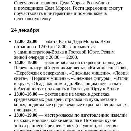
Снегурочки, главного Деда Мороза Республики
и помощников Деда Мороза. Гости церемонии смогут
поучаствовать в интерактиве и помочь зажечь
центральную елку.
24 декабря
12.00–22.00
— работа Юрты Деда Мороза. Вход
по записи с 12:00 до 18:00, записываться
у администратора-Волка в Гостевой Юрте. Режим
живой очереди с 20:00 — 22:00.
14.00–19.00
— зимние забавы на открытой площадке.
Перечень игр: «Снеговик-мишень», «Катание снежков»,
«Перебежки с ведерками», «Снежные мишени», «Ловцы
снега», «Поразим мишень», «Снежные фигуры», «Втяни
в круг», «Осада башни» и др. Желающим поучаствать
в Активностях подходить в Гостевую Юрту к Волку.
13.00–16.00
— фехтование на мечах в доспехах
средневековых рыцарей, стрельба из лука, метание
копья, подвижные средневековые игры на специальных
площадках.
13.00–19.00
— мастер-классы по изготовлению изделий
из кожи, войлока, ковке металла в Походной кузне
эпохи раннего Средневековья (на улице), ткачество
на вертикальном ткацком станке и плетение тесьмы