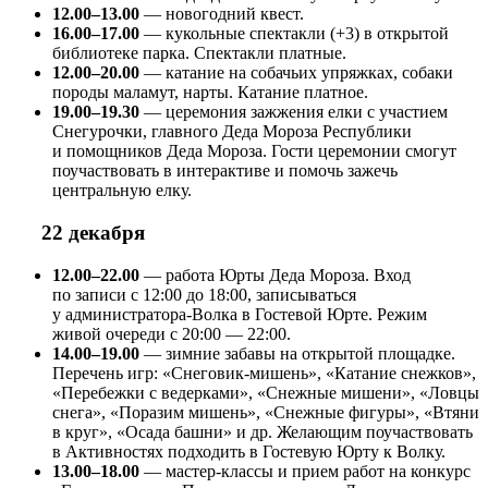
12.00–13.00
— новогодний квест.
16.00–17.00
— кукольные спектакли (+3) в открытой
библиотеке парка. Спектакли платные.
12.00–20.00
— катание на собачьих упряжках, собаки
породы маламут, нарты. Катание платное.
19.00–19.30
— церемония зажжения елки с участием
Снегурочки, главного Деда Мороза Республики
и помощников Деда Мороза. Гости церемонии смогут
поучаствовать в интерактиве и помочь зажечь
центральную елку.
22 декабря
12.00–22.00
— работа Юрты Деда Мороза. Вход
по записи с 12:00 до 18:00, записываться
у администратора-Волка в Гостевой Юрте. Режим
живой очереди с 20:00 — 22:00.
14.00–19.00
— зимние забавы на открытой площадке.
Перечень игр: «Снеговик-мишень», «Катание снежков»,
«Перебежки с ведерками», «Снежные мишени», «Ловцы
снега», «Поразим мишень», «Снежные фигуры», «Втяни
в круг», «Осада башни» и др. Желающим поучаствовать
в Активностях подходить в Гостевую Юрту к Волку.
13.00–18.00
— мастер-классы и прием работ на конкурс