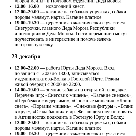
«Город мечты» в Почтовом отделении Деда мороза.
12.00–16.00
— новогодний квест.
12.00–20.00
— катание на собачьих упряжках, собаки
породы маламут, нарты. Катание платное.
19.00–19.30
— церемония зажжения елки с участием
Снегурочки, главного Деда Мороза Республики
и помощников Деда Мороза. Гости церемонии смогут
поучаствовать в интерактиве и помочь зажечь
центральную елку.
23 декабря
12.00–22.00
— работа Юрты Деда Мороза. Вход
по записи с 12:00 до 18:00, записываться
у администратора-Волка в Гостевой Юрте. Режим
живой очереди с 20:00 до 22:00.
14.00–19.00
— зимние забавы на открытой площадке.
Перечень игр: «Снеговик-мишень», «Катание снежков»,
«Перебежки с ведерками», «Снежные мишени», «Ловцы
снега», «Поразим мишень», «Снежные фигуры», «Втяни
в круг», «Осада башни» и др. Желающим поучаствовать
в Активностях подходить в Гостевую Юрту к Волку.
12.00–20.00
— катание на собачьих упряжках, собаки
породы маламут, нарты. Катание платное.
19.00–19.30
— церемония зажжения елки с участием