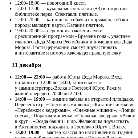
12:00–18:00 — новогодний квест.
12:00–17:00 — кукольные спектакли (+3) в открытой
библиотеке парка. Спектакли платные.
12:00–20:00 — катание на собачьих упряжках, собаки
породы маламут, нарты. Катание платное.
19:00–20:00 — церемония зажжения елки
с расширенной программой «Времена года», участием
главного Деда Мороза Республики и помощников Деда
Мороза. Гости церемонии смогут поучаствовать
в интерактиве и помочь зажечь центральную елку.
31 декабря
12:00 — 22:00
— работа Юрты Деда Мороза. Вход
по записи с 12:00 до 18:00, записываться
у администратора-Волка в Гостевой Юрте. Режим
живой очереди с 20:00 до 22:00.
14:00 — 19:00
— зимние забавы на открытой площадке.
Перечень игр: «Снеговик-мишень», «Катание снежков»,
«Перебежки с ведерками», «Снежные мишени», «Ловцы
снега», «Поразим мишень», «Снежные фигуры», «Втяни
в круг», «Осада башни» и др. Желающим поучаствать
в Активностях подходить в Гостевую Юрту к Волку.
13.00–19.00
— мастер-классы по изготовлению изделий
из кожи, войлока, ковке металла в Походной кузне