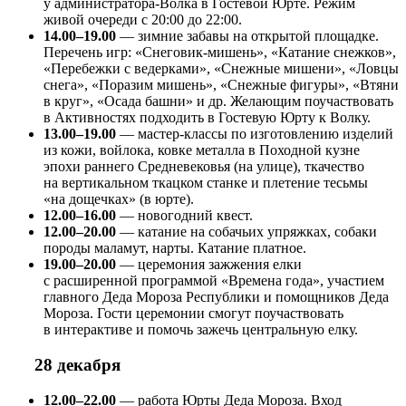
у администратора-Волка в Гостевой Юрте. Режим
живой очереди с 20:00 до 22:00.
14.00–19.00
— зимние забавы на открытой площадке.
Перечень игр: «Снеговик-мишень», «Катание снежков»,
«Перебежки с ведерками», «Снежные мишени», «Ловцы
снега», «Поразим мишень», «Снежные фигуры», «Втяни
в круг», «Осада башни» и др. Желающим поучаствовать
в Активностях подходить в Гостевую Юрту к Волку.
13.00–19.00
— мастер-классы по изготовлению изделий
из кожи, войлока, ковке металла в Походной кузне
эпохи раннего Средневековья (на улице), ткачество
на вертикальном ткацком станке и плетение тесьмы
«на дощечках» (в юрте).
12.00–16.00
— новогодний квест.
12.00–20.00
— катание на собачьих упряжках, собаки
породы маламут, нарты. Катание платное.
19.00–20.00
— церемония зажжения елки
с расширенной программой «Времена года», участием
главного Деда Мороза Республики и помощников Деда
Мороза. Гости церемонии смогут поучаствовать
в интерактиве и помочь зажечь центральную елку.
28 декабря
12.00–22.00
— работа Юрты Деда Мороза. Вход