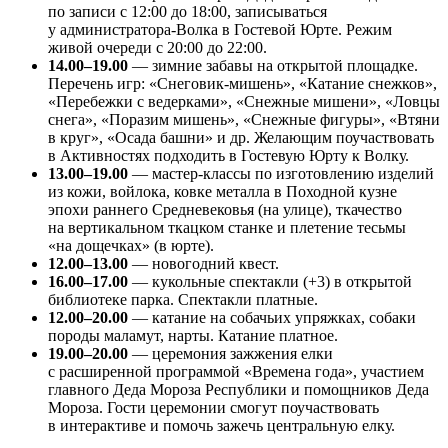
по записи с 12:00 до 18:00, записываться
у администратора-Волка в Гостевой Юрте. Режим
живой очереди с 20:00 до 22:00.
14.00–19.00
— зимние забавы на открытой площадке.
Перечень игр: «Снеговик-мишень», «Катание снежков»,
«Перебежки с ведерками», «Снежные мишени», «Ловцы
снега», «Поразим мишень», «Снежные фигуры», «Втяни
в круг», «Осада башни» и др. Желающим поучаствовать
в Активностях подходить в Гостевую Юрту к Волку.
13.00–19.00
— мастер-классы по изготовлению изделий
из кожи, войлока, ковке металла в Походной кузне
эпохи раннего Средневековья (на улице), ткачество
на вертикальном ткацком станке и плетение тесьмы
«на дощечках» (в юрте).
12.00–13.00
— новогодний квест.
16.00–17.00
— кукольные спектакли (+3) в открытой
библиотеке парка. Спектакли платные.
12.00–20.00
— катание на собачьих упряжках, собаки
породы маламут, нарты. Катание платное.
19.00–20.00
— церемония зажжения елки
с расширенной программой «Времена года», участием
главного Деда Мороза Республики и помощников Деда
Мороза. Гости церемонии смогут поучаствовать
в интерактиве и помочь зажечь центральную елку.