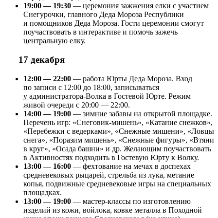
19:00 — 19:30
— церемония зажжения елки с участием
Снегурочки, главного Деда Мороза Республики
и помощников Деда Мороза. Гости церемонии смогут
поучаствовать в интерактиве и помочь зажечь
центральную елку.
17 декабря
12:00 — 22:00
— работа Юрты Деда Мороза. Вход
по записи с 12:00 до 18:00, записываться
у администратора-Волка в Гостевой Юрте. Режим
живой очереди с 20:00 — 22:00.
14:00 — 19:00
— зимние забавы на открытой площадке.
Перечень игр: «Снеговик-мишень», «Катание снежков»,
«Перебежки с ведерками», «Снежные мишени», «Ловцы
снега», «Поразим мишень», «Снежные фигуры», «Втяни
в круг», «Осада башни» и др. Желающим поучаствовать
в Активностях подходить в Гостевую Юрту к Волку.
13:00 — 16:00
— фехтование на мечах в доспехах
средневековых рыцарей, стрельба из лука, метание
копья, подвижные средневековые игры на специальных
площадках.
13:00 — 19:00
— мастер-классы по изготовлению
изделий из кожи, войлока, ковке металла в Походной