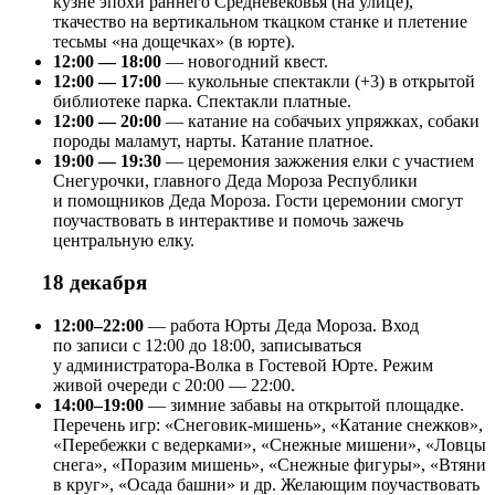
кузне эпохи раннего Средневековья (на улице),
ткачество на вертикальном ткацком станке и плетение
тесьмы «на дощечках» (в юрте).
12:00 — 18:00
— новогодний квест.
12:00 — 17:00
— кукольные спектакли (+3) в открытой
библиотеке парка. Спектакли платные.
12:00 — 20:00
— катание на собачьих упряжках, собаки
породы маламут, нарты. Катание платное.
19:00 — 19:30
— церемония зажжения елки с участием
Снегурочки, главного Деда Мороза Республики
и помощников Деда Мороза. Гости церемонии смогут
поучаствовать в интерактиве и помочь зажечь
центральную елку.
18 декабря
12:00–22:00
— работа Юрты Деда Мороза. Вход
по записи с 12:00 до 18:00, записываться
у администратора-Волка в Гостевой Юрте. Режим
живой очереди с 20:00 — 22:00.
14:00–19:00
— зимние забавы на открытой площадке.
Перечень игр: «Снеговик-мишень», «Катание снежков»,
«Перебежки с ведерками», «Снежные мишени», «Ловцы
снега», «Поразим мишень», «Снежные фигуры», «Втяни
в круг», «Осада башни» и др. Желающим поучаствовать