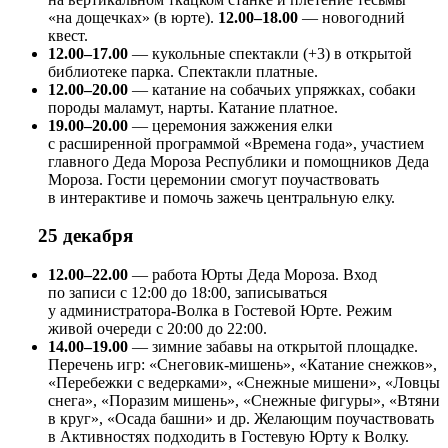
«на дощечках» (в юрте).
12.00–18.00
— новогодний
квест.
12.00–17.00
— кукольные спектакли (+3) в открытой
библиотеке парка. Спектакли платные.
12.00–20.00
— катание на собачьих упряжках, собаки
породы маламут, нарты. Катание платное.
19.00–20.00
— церемония зажжения елки
с расширенной программой «Времена года», участием
главного Деда Мороза Республики и помощников Деда
Мороза. Гости церемонии смогут поучаствовать
в интерактиве и помочь зажечь центральную елку.
25 декабря
12.00–22.00
— работа Юрты Деда Мороза. Вход
по записи с 12:00 до 18:00, записываться
у администратора-Волка в Гостевой Юрте. Режим
живой очереди с 20:00 до 22:00.
14.00–19.00
— зимние забавы на открытой площадке.
Перечень игр: «Снеговик-мишень», «Катание снежков»,
«Перебежки с ведерками», «Снежные мишени», «Ловцы
снега», «Поразим мишень», «Снежные фигуры», «Втяни
в круг», «Осада башни» и др. Желающим поучаствовать
в Активностях подходить в Гостевую Юрту к Волку.