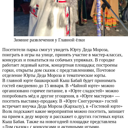
Зимние развлечения у Главной ёлки
Посетители парка смогут увидеть Юрту Деда Мороза,
поиграть в игры на улице, принять участие в мастер-классах,
конкурсах и покататься на собачьих упряжках. В городке
работает ледовый каток, концертная площадка; построены
горки, открыты дом сказок с представлениями, Почтовое
отделение Юрты Деда Мороза и тематические юрты.
В главной юрте башкирский Кыш Бабай будет принимать
гостей ежедневно до 15 января. В «Чайной юрте» можно
организовано горячее питание, в «Юрте сладостей» можно
попробовать мёд и другие угощения, в «Юрте мастеров» —
посетить выставку-продажу. В «Юрте Снегурочки» гостей
встречает внучка Деда Мороза (Кархылу), в «Гостевой юрте»
Волк подскажет какие мероприятия можно посетить, запишет
на прием к деду морозу и расскажет о других гостевых юртах
Кыш Бабая. Также на новогодней площадке представлена
«Дом сказок» с конкурсами и активными играми.