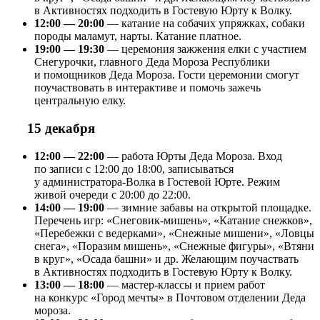
в Активностях подходить в Гостевую Юрту к Волку.
12:00 — 20:00
— катание на собачих упряжках, собаки
породы маламут, нарты. Катание платное.
19:00 — 19:30
— церемония зажжения елки с участием
Снегурочки, главного Деда Мороза Республики
и помощников Деда Мороза. Гости церемонии смогут
поучаствовать в интерактиве и помочь зажечь
центральную елку.
15 декабря
12:00 — 22:00
— работа Юрты Деда Мороза. Вход
по записи с 12:00 до 18:00, записываться
у администратора-Волка в Гостевой Юрте. Режим
живой очереди с 20:00 до 22:00.
14:00 — 19:00
— зимние забавы на открытой площадке.
Перечень игр: «Снеговик-мишень», «Катание снежков»,
«Перебежки с ведерками», «Снежные мишени», «Ловцы
снега», «Поразим мишень», «Снежные фигуры», «Втяни
в круг», «Осада башни» и др. Желающим поучаствать
в Активностях подходить в Гостевую Юрту к Волку.
13:00 — 18:00
— мастер-классы и прием работ
на конкурс «Город мечты» в Почтовом отделении Деда
мороза.