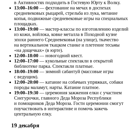
в Активностях подходить в Гостевую Юрту к Волку.
13:00–16:00
— фехтование на мечах в доспехах
средневековых рыцарей, стрельба из лука, метание
копья, подвижные средневековые игры на специальных
площадках.
13:00–19:00
— мастер-классы по изготовлению изделий
из кожи, войлока, ковке металла в Походной кузне
эпохи раннего Средневековья (на улице), ткачество
на вертикальном ткацком станке и плетение тесьмы
«на дощечках» (в юрте).
12:00–18:00
— новогодний квест.
12:00–17:00
— кукольные спектакли в открытой
библиотеке парка. Спектакли платные.
18:00–19:00
— зимний сабантуй (массовые игры
с ведущим).
12:00–20:00
— катание на собачьих упряжках, собаки
породы маламут, нарты. Катание платное.
19:00–19:30
— церемония зажжения елки с участием
Снегурочки, главного Деда Мороза Республики
и помощников Деда Мороза. Гости церемонии смогут
поучаствовать в интерактиве и помочь зажечь
центральную елку.
19 декабря