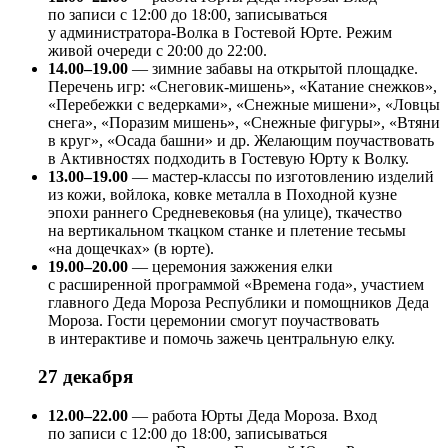
по записи с 12:00 до 18:00, записываться
у администратора-Волка в Гостевой Юрте. Режим
живой очереди с 20:00 до 22:00.
14.00–19.00
— зимние забавы на открытой площадке.
Перечень игр: «Снеговик-мишень», «Катание снежков»,
«Перебежки с ведерками», «Снежные мишени», «Ловцы
снега», «Поразим мишень», «Снежные фигуры», «Втяни
в круг», «Осада башни» и др. Желающим поучаствовать
в Активностях подходить в Гостевую Юрту к Волку.
13.00–19.00
— мастер-классы по изготовлению изделий
из кожи, войлока, ковке металла в Походной кузне
эпохи раннего Средневековья (на улице), ткачество
на вертикальном ткацком станке и плетение тесьмы
«на дощечках» (в юрте).
19.00–20.00
— церемония зажжения елки
с расширенной программой «Времена года», участием
главного Деда Мороза Республики и помощников Деда
Мороза. Гости церемонии смогут поучаствовать
в интерактиве и помочь зажечь центральную елку.
27 декабря
12.00–22.00
— работа Юрты Деда Мороза. Вход
по записи с 12:00 до 18:00, записываться