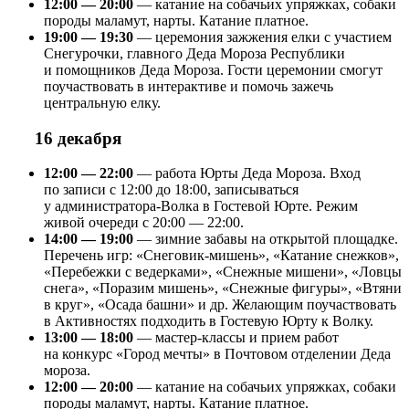
12:00 — 20:00
— катание на собачьих упряжках, собаки
породы маламут, нарты. Катание платное.
19:00 — 19:30
— церемония зажжения елки с участием
Снегурочки, главного Деда Мороза Республики
и помощников Деда Мороза. Гости церемонии смогут
поучаствовать в интерактиве и помочь зажечь
центральную елку.
16 декабря
12:00 — 22:00
— работа Юрты Деда Мороза. Вход
по записи с 12:00 до 18:00, записываться
у администратора-Волка в Гостевой Юрте. Режим
живой очереди с 20:00 — 22:00.
14:00 — 19:00
— зимние забавы на открытой площадке.
Перечень игр: «Снеговик-мишень», «Катание снежков»,
«Перебежки с ведерками», «Снежные мишени», «Ловцы
снега», «Поразим мишень», «Снежные фигуры», «Втяни
в круг», «Осада башни» и др. Желающим поучаствовать
в Активностях подходить в Гостевую Юрту к Волку.
13:00 — 18:00
— мастер-классы и прием работ
на конкурс «Город мечты» в Почтовом отделении Деда
мороза.
12:00 — 20:00
— катание на собачьих упряжках, собаки
породы маламут, нарты. Катание платное.