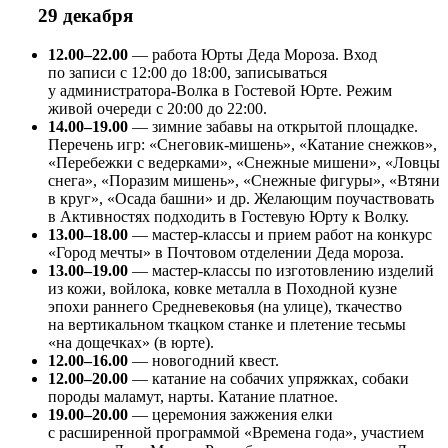
29 декабря
12.00–22.00
— работа Юрты Деда Мороза. Вход
по записи с 12:00 до 18:00, записываться
у администратора-Волка в Гостевой Юрте. Режим
живой очереди с 20:00 до 22:00.
14.00–19.00
— зимние забавы на открытой площадке.
Перечень игр: «Снеговик-мишень», «Катание снежков»,
«Перебежки с ведерками», «Снежные мишени», «Ловцы
снега», «Поразим мишень», «Снежные фигуры», «Втяни
в круг», «Осада башни» и др. Желающим поучаствовать
в Активностях подходить в Гостевую Юрту к Волку.
13.00–18.00
— мастер-классы и прием работ на конкурс
«Город мечты» в Почтовом отделении Деда мороза.
13.00–19.00
— мастер-классы по изготовлению изделий
из кожи, войлока, ковке металла в Походной кузне
эпохи раннего Средневековья (на улице), ткачество
на вертикальном ткацком станке и плетение тесьмы
«на дощечках» (в юрте).
12.00–16.00
— новогодний квест.
12.00–20.00
— катание на собачих упряжках, собаки
породы маламут, нарты. Катание платное.
19.00–20.00
— церемония зажжения елки
с расширенной программой «Времена года», участием