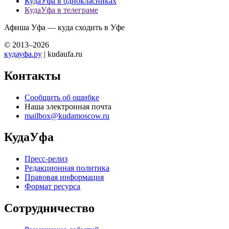
КудаУфа в однокласниках
КудаУфа в телеграме
Афиша Уфа — куда сходить в Уфе
© 2013–2026
кудауфа.ру
| kudaufa.ru
Контакты
Сообщить об ошибке
Наша электронная почта
mailbox@kudamoscow.ru
КудаУфа
Пресс-релиз
Редакционная политика
Правовая информация
Формат ресурса
Сотрудничество