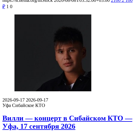
https://schema.org/InStock
2026-08-08T03:32:00+03:00
2100
2 100
₽
1
0
2026-09-17
2026-09-17
Уфа
Сибайское КТО
Вилли — концерт в Сибайском КТО —
Уфа, 17 сентября 2026