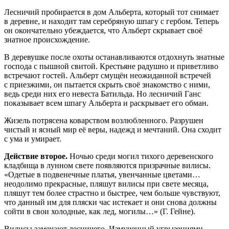
Лесничий пробирается в дом Альберта, который тот снимает
в деревне, и находит там серебряную шпагу с гербом. Теперь
он окончательно убеждается, что Альберт скрывает своё
знатное происхождение.
В деревушке после охоты останавливаются отдохнуть знатные
господа с пышной свитой. Крестьяне радушно и приветливо
встречают гостей. Альберт смущён неожиданной встречей
с приезжими, он пытается скрыть своё знакомство с ними,
ведь среди них его невеста Батильда. Но лесничий Ганс
показывает всем шпагу Альберта и раскрывает его обман.
Жизель потрясена коварством возлюбленного. Разрушен
чистый и ясный мир её веры, надежд и мечтаний. Она сходит
с ума и умирает.
Действие второе.
Ночью среди могил тихого деревенского
кладбища в лунном свете появляются призрачные вилисы.
«Одетые в подвенечные платья, увенчанные цветами…
неодолимо прекрасные, пляшут вилисы при свете месяца,
пляшут тем более страстно и быстрее, чем больше чувствуют,
что данный им для пляски час истекает и они снова должны
сойти в свои холодные, как лед, могилы…» (Г. Гейне).
Вилисы замечают лесничего. Измученный угрызениями