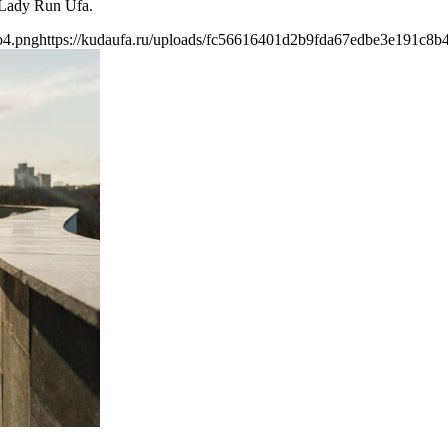
Lady Run Ufa.
b4.png
https://kudaufa.ru/uploads/fc56616401d2b9fda67edbe3e191c8b