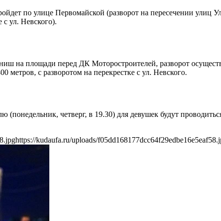
пройдет по улице Первомайской (разворот на пересечении улиц 
с ул. Невского).
иниш на площади перед ДК Моторостроителей, разворот осуществ
 метров, с разворотом на перекрестке с ул. Невского.
делю (понедельник, четверг, в 19.30) для девушек будут проводи
8.jpg
https://kudaufa.ru/uploads/f05dd168177dcc64f29edbe16e5eaf58.