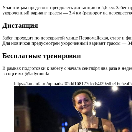
Участницам предстоит преодолеть дистанцию в 5,6 км. Забег 
укороченный вариант трассы — 3,4 км (разворот на перекрестке 
Дистанция
Забег проходит по перекрытой улице Первомайская, старт и ф
Для новичков предусмотрен укороченный вариант трассы — 3400
Бесплатные тренировки
В рамках подготовки к забегу с начала сентября два раза в не
в соцсетях @ladyrunufa
https://kudaufa.ru/uploads/f05dd168177dcc64f29edbe16e5eaf5