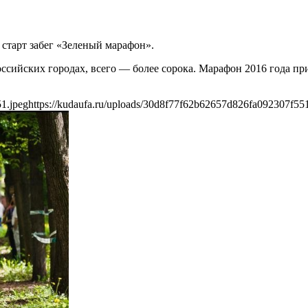
 старт забег «Зеленый марафон».
оссийских городах, всего — более сорока. Марафон 2016 года п
1.jpeg
https://kudaufa.ru/uploads/30d8f77f62b62657d826fa092307f551