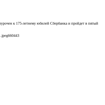
риурочен к 175-летнему юбилей Сбербанка и пройдет в пятый
.jpeg
660
443