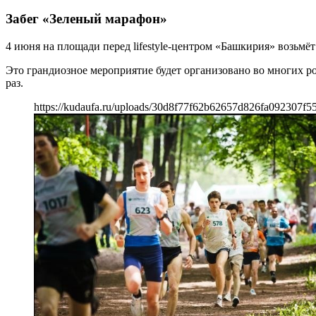
Забег «Зеленый марафон»
4 июня на площади перед lifestyle-центром «Башкирия» возьмёт
Это грандиозное мероприятие будет организовано во многих р
раз.
https://kudaufa.ru/uploads/30d8f77f62b62657d826fa092307f55