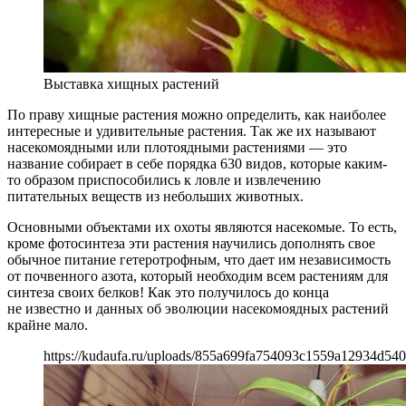
Выставка хищных растений
По праву хищные растения можно определить, как наиболее
интересные и удивительные растения. Так же их называют
насекомоядными или плотоядными растениями — это
название собирает в себе порядка 630 видов, которые каким-
то образом приспособились к ловле и извлечению
питательных веществ из небольших животных.
Основными объектами их охоты являются насекомые. То есть,
кроме фотосинтеза эти растения научились дополнять свое
обычное питание гетеротрофным, что дает им независимость
от почвенного азота, который необходим всем растениям для
синтеза своих белков! Как это получилось до конца
не известно и данных об эволюции насекомоядных растений
крайне мало.
https://kudaufa.ru/uploads/855a699fa754093c1559a12934d540