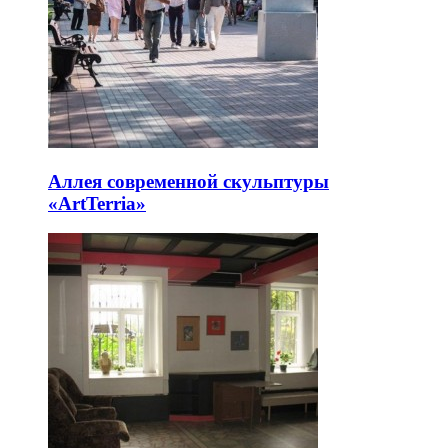
Аллея современной скульптуры
«ArtTerria»