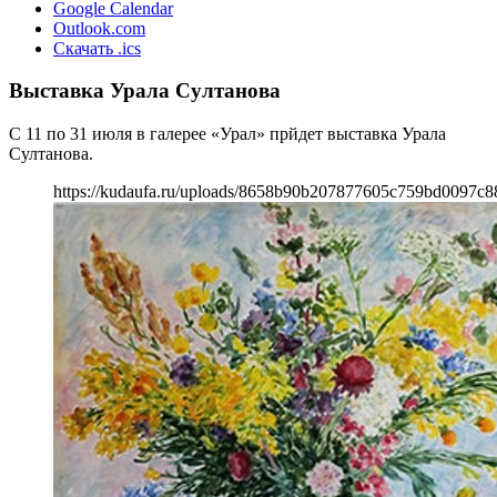
Google Calendar
Outlook.com
Скачать .ics
Выставка Урала Султанова
С 11 по 31 июля в галерее «Урал» прйдет выставка Урала
Султанова.
https://kudaufa.ru/uploads/8658b90b207877605c759bd0097c8