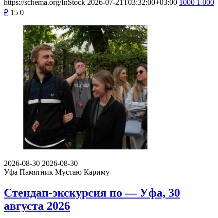
https://schema.org/InStock
2026-07-21T03:32:00+03:00
1000
1 000
₽
15
0
2026-08-30
2026-08-30
Уфа
Памятник Мустаю Кариму
Стендап-экскурсия по — Уфа, 30
августа 2026