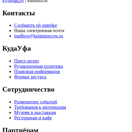
кудауфа.ру
| kudaufa.ru
Контакты
Сообщить об ошибке
Наша электронная почта
mailbox@kudamoscow.ru
КудаУфа
Пресс-релиз
Редакционная политика
Правовая информация
Формат ресурса
Сотрудничество
Размещение событий
Требования к материалам
Музеям и выставкам
Ресторанам и кафе
Партнёрам