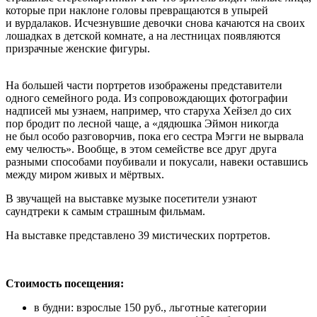
которые при наклоне головы превращаются в упырей
и вурдалаков. Исчезнувшие девочки снова качаются на своих
лошадках в детской комнате, а на лестницах появляются
призрачные женские фигуры.
На большей части портретов изображены представители
одного семейного рода. Из сопровождающих фотографии
надписей мы узнаем, например, что старуха Хейзел до сих
пор бродит по лесной чаще, а «дядюшка Эймон никогда
не был особо разговорчив, пока его сестра Мэгги не вырвала
ему челюсть». Вообще, в этом семействе все друг друга
разными способами поубивали и покусали, навеки оставшись
между миром живых и мёртвых.
В звучащей на выставке музыке посетители узнают
саундтреки к самым страшным фильмам.
На выставке представлено 39 мистических портретов.
Стоимость посещения:
в будни: взрослые 150 руб., льготные категории