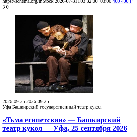
https://schema.org/InStock
2026-07-31T03:32:00+03:00
400
400
₽
3
0
2026-09-25
2026-09-25
Уфа
Башкирский государственный театр кукол
«Тьма египетская» — Башкирский
театр кукол — Уфа, 25 сентября 2026