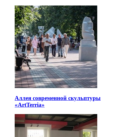
Аллея современной скульптуры
«ArtTerria»