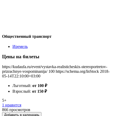
Общественный транспорт
Иремель
Цены на билеты
https://kudaufa.ru/event/vystavka-realisticheskix-stereoportretov-
prizrachnye-vospominanija/
100
https://schema.org/InStock
2018-
05-14T22:10:00+03:00
Льготный:
от 100
₽
Взрослый:
от 150
₽
5+
1 нравится
866
просмотров
Добавить в календарь