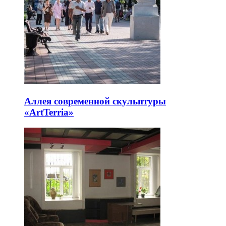
Аллея современной скульптуры
«ArtTerria»