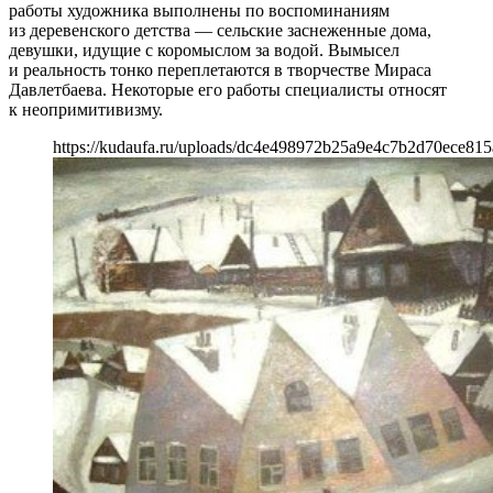
работы художника выполнены по воспоминаниям
из деревенского детства — сельские заснеженные дома,
девушки, идущие с коромыслом за водой. Вымысел
и реальность тонко переплетаются в творчестве Мираса
Давлетбаева. Некоторые его работы специалисты относят
к неопримитивизму.
https://kudaufa.ru/uploads/dc4e498972b25a9e4c7b2d70ece815