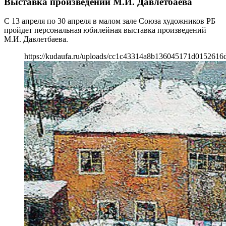
Выставка произведений М.И. Давлетбаева
С 13 апреля по 30 апреля в малом зале Союза художников РБ
пройдет персональная юбилейная выставка произведений
М.И. Давлетбаева.
https://kudaufa.ru/uploads/cc1c43314a8b136045171d0152616