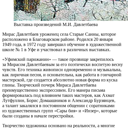
Выставка произведений М.И. Давлетбаева
Мирас Давлетбаев уроженец села Старые Санны, которое
расположено в Благоварском районе. Родился 20 января
1949 года, в 1972 году завершил обучение в художественной
школе № 1 в Уфе и участвовал в различных выставках.
«Уфимский парижанин» — такое прозвище закрепилось
за Мирасом Давлетбаевым за его поэтически воспетую весну
чувств. Его техника живописи одновременно и музыкальна,
как лиричная песня, и основательна, как работа в гончарной
мастерской, где создается абсолютно новая форма из куска
глины. Творческий почерк Мираса Давлетбаева
преимущественно экспрессивен. Его манера письма
формировалась под влиянием таких мастеров, как Ахмат
Лутфуллин, Борис Домаашников и Александр Бурзянцев,
а талант закалялся в постоянном общении с соратниками
из художественных групп «Сары бия» и «Инзер», которые
были созданы в начале перестройки.
Творчество художника основано на реальности, а многие