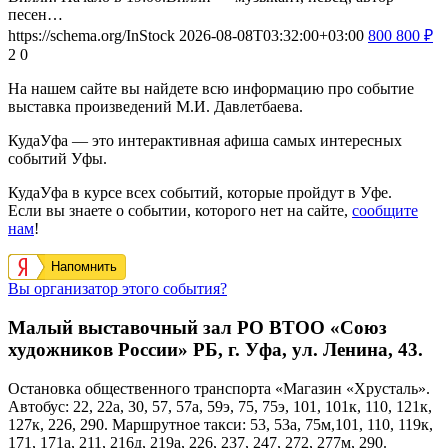
песен…
https://schema.org/InStock
2026-08-08T03:32:00+03:00
800
800
₽
2
0
На нашем сайте вы найдете всю информацию про событие
выставка произведений М.И. Давлетбаева.
КудаУфа — это интерактивная афиша самых интересных
событий Уфы.
КудаУфа в курсе всех событий, которые пройдут в Уфе.
Если вы знаете о событии, которого нет на сайте,
сообщите
нам
!
Напомнить
Вы организатор этого события?
Малый выставочный зал РО ВТОО «Союз
художников России» РБ, г. Уфа, ул. Ленина, 43.
Остановка общественного транспорта «Магазин «Хрусталь».
Автобус: 22, 22а, 30, 57, 57а, 59э, 75, 75э, 101, 101к, 110, 121к,
127к, 226, 290. Маршрутное такси: 53, 53а, 75м,101, 110, 119к,
171, 171а, 211, 216д, 219а, 226, 237, 247, 272, 277м, 290.