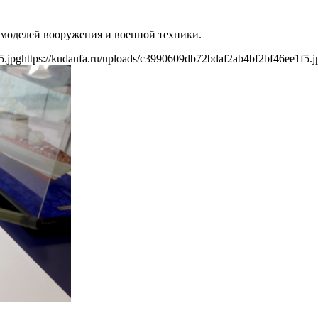
и моделей вооружения и военной техники.
5.jpg
https://kudaufa.ru/uploads/c3990609db72bdaf2ab4bf2bf46ee1f5.j