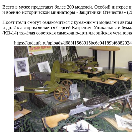
Всего в музее представят более 200 моделей. Особый интерес
и военно-исторической миниатюры «Защитники Отечества» (200
Посетители смогут ознакомиться с бумажными моделями автом
и др. Их автором является Сергей Катренич. Уникальны и бум
(КВ-14) тяжёлая советская самоходно-артиллерийская установ
https://kudaufa.ru/uploads/d68f41568915bc6e04189bf6882924