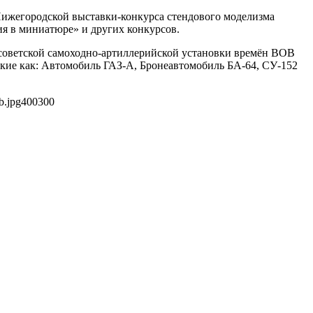
 Нижегородской выставки-конкурса стендового моделизма
я в миниатюре» и других конкурсов.
 советской самоходно-артиллерийской установки времён ВОВ
акие как: Автомобиль ГАЗ-А, Бронеавтомобиль БА-64, СУ-152
b.jpg
400
300