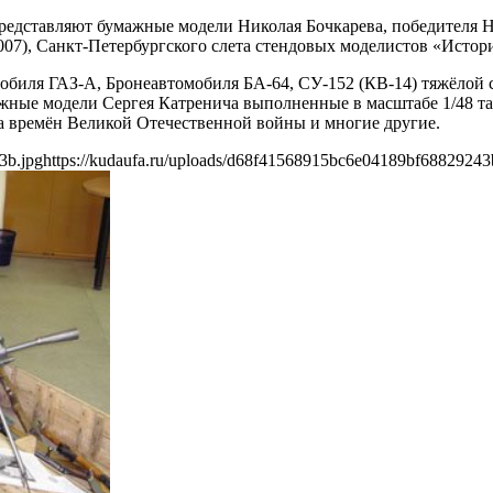
 представляют бумажные модели Николая Бочкарева, победителя
7), Санкт-Петербургского слета стендовых моделистов «Истори
обиля ГАЗ-А, Бронеавтомобиля БА-64, СУ-152 (КВ-14) тяжёлой
ажные модели Сергея Катренича выполненные в масштабе 1/48 т
ка времён Великой Отечественной войны и многие другие.
3b.jpg
https://kudaufa.ru/uploads/d68f41568915bc6e04189bf68829243