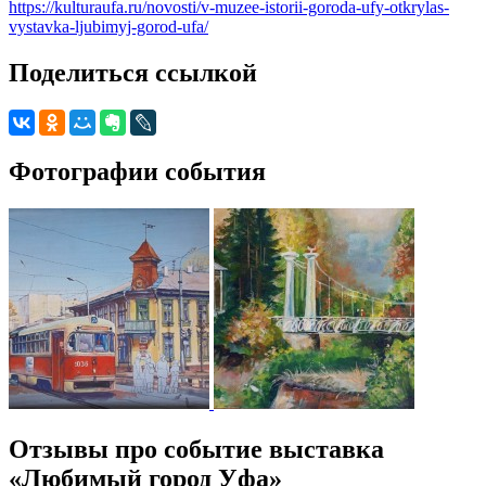
https://kulturaufa.ru/novosti/v-muzee-istorii-goroda-ufy-otkrylas-
vystavka-ljubimyj-gorod-ufa/
Поделиться ссылкой
Фотографии события
Отзывы про событие выставка
«Любимый город Уфа»