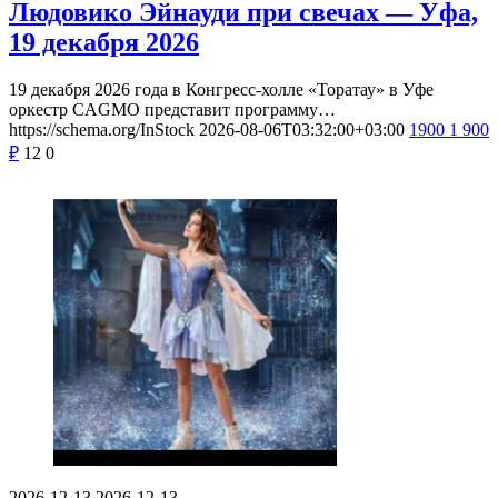
Людовико Эйнауди при свечах — Уфа,
19 декабря 2026
19 декабря 2026 года в Конгресс-холле «Торатау» в Уфе
оркестр CAGMO представит программу…
https://schema.org/InStock
2026-08-06T03:32:00+03:00
1900
1 900
₽
12
0
2026-12-13
2026-12-13