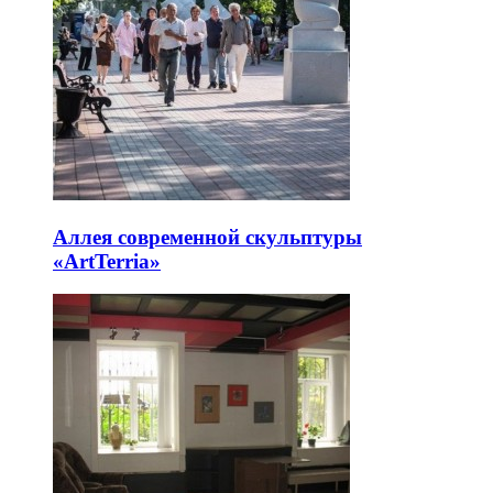
Аллея современной скульптуры
«ArtTerria»