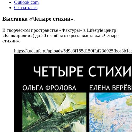
Outlook.com
Скачать .ics
Выставка «Четыре стихии».
В творческом пространстве «Фактуры» в Lifestyle центр
«Башкирияии») до 20 октября открыта выставка «Четыре
стихии».
https://kudaufa.ru/uploads/5d9c8f155d150ffaf23d925fbea3b1ac