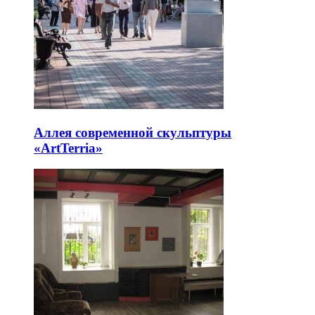
Аллея современной скульптуры
«ArtTerria»