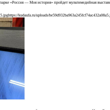
м парке «Россия — Моя история» пройдет мультимедийная выстав
5.jpg
https://kudaufa.ru/uploads/be59d932ba963a245fcf74ac432a08a5.