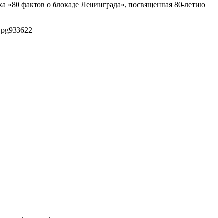
ка «80 фактов о блокаде Ленинграда», посвященная 80-летию
jpg
933
622