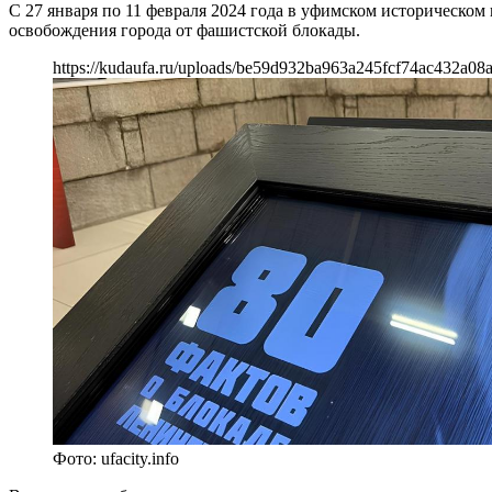
С 27 января по 11 февраля 2024 года в уфимском историческо
освобождения города от фашистской блокады.
https://kudaufa.ru/uploads/be59d932ba963a245fcf74ac432a08a
Фото: ufacity.info