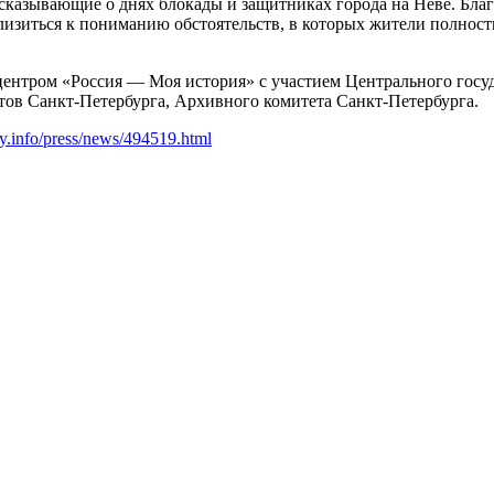
ссказывающие о днях блокады и защитниках города на Неве. Бл
лизиться к пониманию обстоятельств, в которых жители полност
ентром «Россия — Моя история» с участием Центрального госуд
ов Санкт-Петербурга, Архивного комитета Санкт-Петербурга.
ity.info/press/news/494519.html