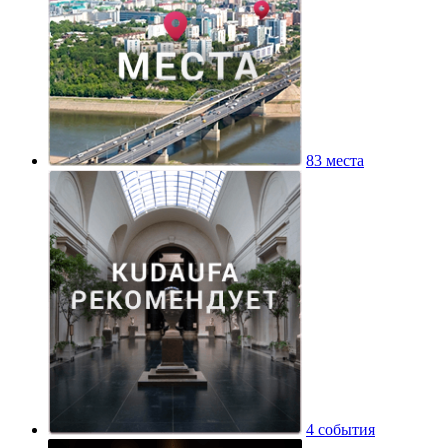
83 места
4 события