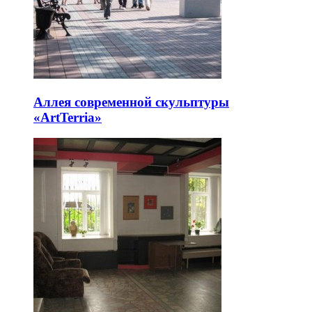
Аллея современной скульптуры
«ArtTerria»