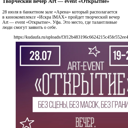
Творческий вечер Art — event «Открытие»
28 июля в банкетном зале «Арена» который располагается
в кинокомплексе «Искра IMAX» пройдет творческий вечер
Art — event «Открытие». Уфа. Это место, где талантливые
люди смогут заявить о себе.
https://kudaufa.ru/uploads/f3f12b483196c6624215c45fe552ee4