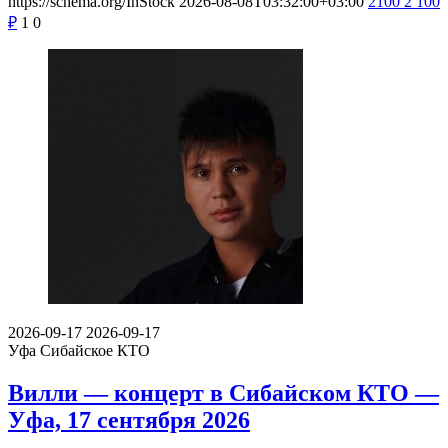
https://schema.org/InStock
2026-08-08T03:32:00+03:00
2100
2 100
₽
1
0
2026-09-17
2026-09-17
Уфа
Сибайское КТО
Вилли — концерт в Сибайском КТО —
Уфа, 17 сентября 2026