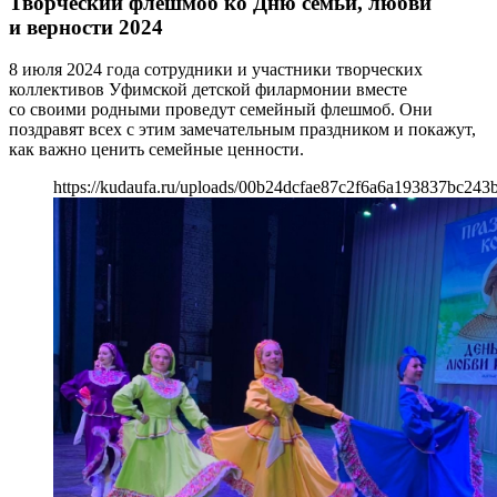
Творческий флешмоб ко Дню семьи, любви
и верности 2024
8 июля 2024 года сотрудники и участники творческих
коллективов Уфимской детской филармонии вместе
со своими родными проведут семейный флешмоб. Они
поздравят всех с этим замечательным праздником и покажут,
как важно ценить семейные ценности.
https://kudaufa.ru/uploads/00b24dcfae87c2f6a6a193837bc243b