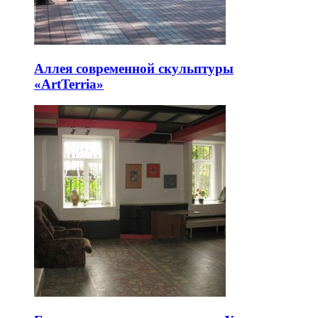
Аллея современной скульптуры
«ArtTerria»