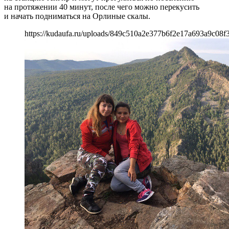
на протяжении 40 минут, после чего можно перекусить
и начать подниматься на Орлиные скалы.
https://kudaufa.ru/uploads/849c510a2e377b6f2e17a693a9c08f3