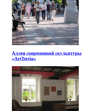
Аллея современной скульптуры
«ArtTerria»