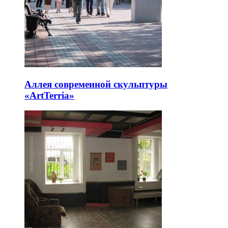
Аллея современной скульптуры
«ArtTerria»