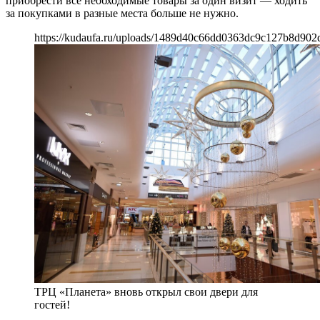
приобрести все необходимые товары за один визит — ходить
за покупками в разные места больше не нужно.
https://kudaufa.ru/uploads/1489d40c66dd0363dc9c127b8d902d
ТРЦ «Планета» вновь открыл свои двери для
гостей!