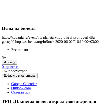
Цены на билеты
https://kudaufa.ru/event/trts-planeta-vnov-otkryl-svoi-dveri-dlja-
gostej/
0
https://schema.org/InStock
2020-06-02T16:19:00+03:00
Бесплатно
5+
Я пойду
0 нравится
167
просмотров
Добавить в календарь
Google Calendar
Outlook.com
Скачать .ics
ТРЦ «Планета» вновь открыл свои двери для