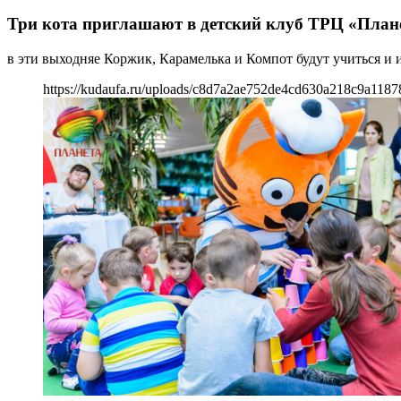
Три кота приглашают в детский клуб ТРЦ «План
в эти выходняе Коржик, Карамелька и Компот будут учиться и 
https://kudaufa.ru/uploads/c8d7a2ae752de4cd630a218c9a1187