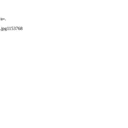
а».
.jpg
1153
768