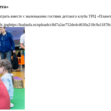
ета»
играть вместе с маленькими гостями детского клуба ТРЦ «Планет
8c.jpg
https://kudaufa.ru/uploads/c8d7a2ae752de4cd630a218c9a11878c