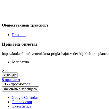
Общественный транспорт
Планета
Цены на билеты
https://kudaufa.ru/event/tri-kota-priglashajut-v-detskij-klub-trts-planeta
Бесплатно
5+
Я пойду
8 нравится
1055
просмотров
Добавить в календарь
Google Calendar
Outlook.com
Скачать .ics