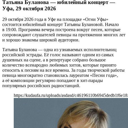
Татьяна Буланова — юбилейный концерт —
Уфа, 29 октября 2026
29 октября 2026 года в Уфе на площадке «Огни Уфы»
состоится юбилейный концерт Татьяны Булановой. Начало
в 19:00. Программа вечера построена вокруг песен, которые
сопровождают слушателей певицы на протяжении многих лет
и хорошо знакомы широкой аудитории.
Татьяна Буланова — одна из узнаваемых исполнительниц
российской эстрады. Её голос называют одним из самых
душевных на сцене, а в репертуаре собрано большое
количество всенародно любимых хитов, которые принято
относить к песням на все времена. За годы творческой работы
певица многократно становилась лауреатом «Песни года»,
а её композиции регулярно попадают в хит-парады
популярных российских радиостанций.
https://kudaufa.ru/uploads/asdasd/c46196110b6945dedb1f6e18