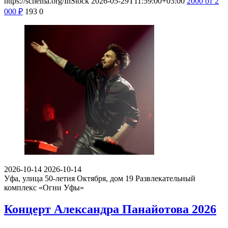
https://schema.org/InStock
2026-05-29T11:59:00+03:00
2000
от 2
000
₽
193
0
2026-10-14
2026-10-14
Уфа, улица 50-летия Октября, дом 19
Развлекательный
комплекс «Огни Уфы»
Концерт Александра Панайотова 2026