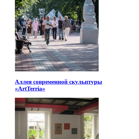
Аллея современной скульптуры
«ArtTerria»