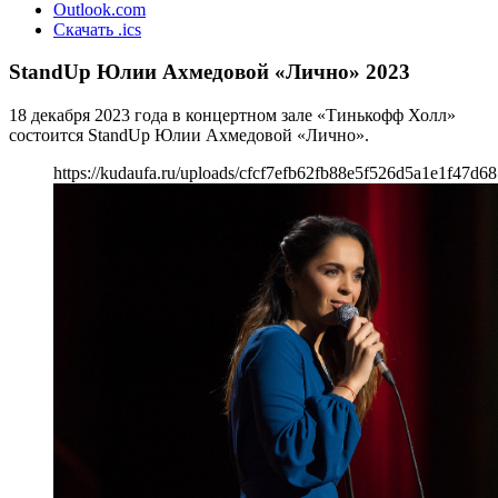
Outlook.com
Скачать .ics
StandUp Юлии Ахмедовой «Лично» 2023
18 декабря 2023 года в концертном зале «Тинькофф Холл»
состоится StandUp Юлии Ахмедовой «Лично».
https://kudaufa.ru/uploads/cfcf7efb62fb88e5f526d5a1e1f47d68