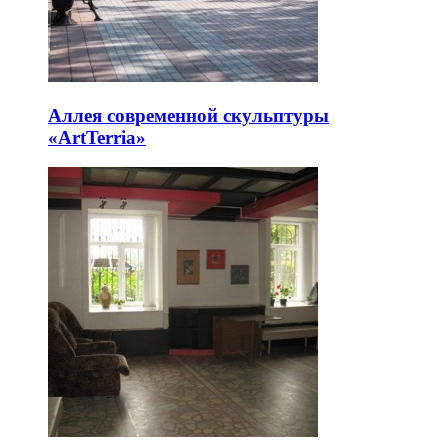
Аллея современной скульптуры
«ArtTerria»