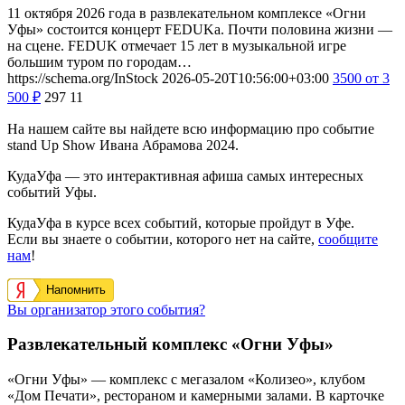
11 октября 2026 года в развлекательном комплексе «Огни
Уфы» состоится концерт FEDUKа. Почти половина жизни —
на сцене. FEDUK отмечает 15 лет в музыкальной игре
большим туром по городам…
https://schema.org/InStock
2026-05-20T10:56:00+03:00
3500
от 3
500
₽
297
11
На нашем сайте вы найдете всю информацию про событие
stand Up Show Ивана Абрамова 2024.
КудаУфа — это интерактивная афиша самых интересных
событий Уфы.
КудаУфа в курсе всех событий, которые пройдут в Уфе.
Если вы знаете о событии, которого нет на сайте,
сообщите
нам
!
Напомнить
Вы организатор этого события?
Развлекательный комплекс «Огни Уфы»
«Огни Уфы» — комплекс с мегазалом «Колизео», клубом
«Дом Печати», рестораном и камерными залами. В карточке