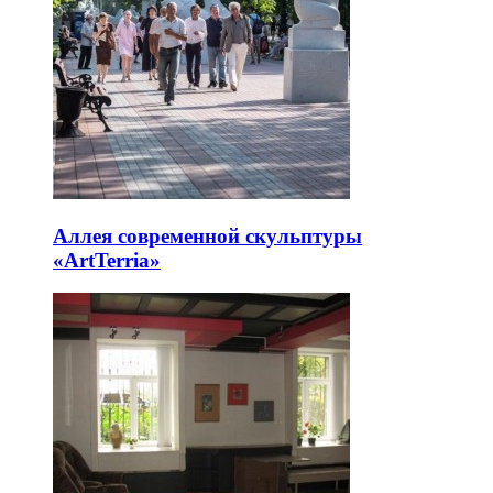
Аллея современной скульптуры
«ArtTerria»