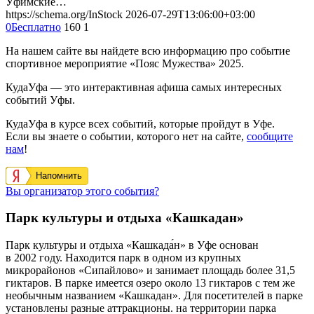
Уфимские…
https://schema.org/InStock
2026-07-29T13:06:00+03:00
0
Бесплатно
160
1
На нашем сайте вы найдете всю информацию про событие
спортивное мероприятие «Пояс Мужества» 2025.
КудаУфа — это интерактивная афиша самых интересных
событий Уфы.
КудаУфа в курсе всех событий, которые пройдут в Уфе.
Если вы знаете о событии, которого нет на сайте,
сообщите
нам
!
Напомнить
Вы организатор этого события?
Парк культуры и отдыха «Кашкадан»
Парк культуры и отдыха «Кашкада́н» в Уфе основан
в 2002 году. Находится парк в одном из крупных
микрорайонов «Сипайлово» и занимает площадь более 31,5
гиктаров. В парке имеется озеро около 13 гиктаров с тем же
необычным названием «Кашкадан». Для посетителей в парке
установлены разные аттракционы. на территории парка