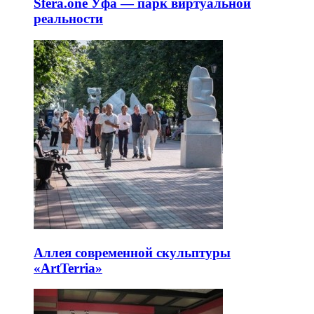
Sfera.one Уфа — парк виртуальной
реальности
Аллея современной скульптуры
«ArtTerria»