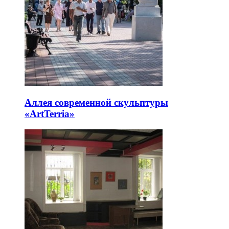
Аллея современной скульптуры
«ArtTerria»