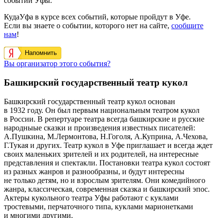
событий Уфы.
КудаУфа в курсе всех событий, которые пройдут в Уфе.
Если вы знаете о событии, которого нет на сайте,
сообщите
нам
!
Напомнить
Вы организатор этого события?
Башкирский государственный театр кукол
Башкирский государственный театр кукол основан
в 1932 году. Он был первым национальным театром кукол
в России. В репертуаре театра всегда башкирские и русские
народныые сказки и произведения известных писателей:
А.Пушкина, М.Лермонтова, Н.Гоголя, А.Куприна, А.Чехова,
Г.Тукая и других. Театр кукол в Уфе приглашает и всегда ждет
своих маленьких зрителей и их родителей, на интересные
представления и спектакли. Постановки театра кукол состоят
из разных жанров и разнообразны, и будут интересны
не только детям, но и взрослым зрителям. Они комедийного
жанра, классическая, современная сказка и башкирский эпос.
Актеры кукольного театра Уфы работают с куклами
тростевыми, перчаточного типа, куклами марионетками
и многими другими.