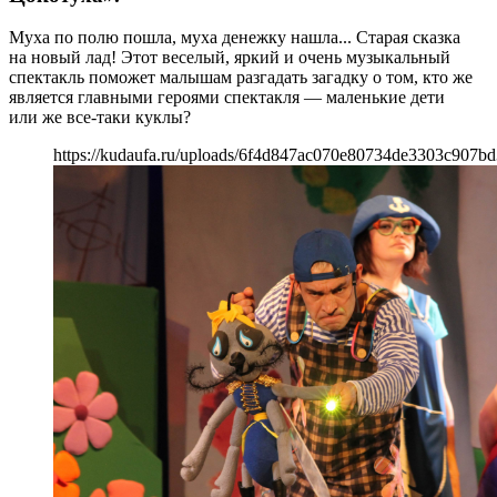
Муха по полю пошла, муха денежку нашла... Старая сказка
на новый лад! Этот веселый, яркий и очень музыкальный
спектакль поможет малышам разгадать загадку о том, кто же
является главными героями спектакля — маленькие дети
или же все-таки куклы?
https://kudaufa.ru/uploads/6f4d847ac070e80734de3303c907bd