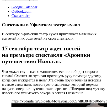
Google Calendar
Outlook.com
Скачать .ics
Спектакли в Уфимском театре кукол
В сентябре Уфимский театр кукол приглашает маленьких
зрителей и их родителей на свои спектакли.
17 сентября театр ждет гостей
на премьере спектакля «Хроники
путешествия Нильса».
Что может случиться с мальчиком, если он обидит старого
гнома? Сможет ли хулиган протянуть руку помощи другому,
когда сам нуждается в ней? Эта очень поучительная история
в стиле стим-панк повествует о мальчике, который верхом
на гусе совершил путешествие через всю Швецию под музыку
известного уфимского рокера Алексея Глазырина.
https://kudaufa.ru/uploads/44c4a28aa5bd657dfb384fcce06b42f