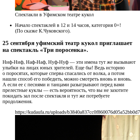
Спектакли в Уфимском театре кукол
Начало спектаклей в 12 и 14 часов, категория 0+!
(По сказке К.Чуковского).
25 сентября уфимский театр кукол приглашает
на спектакль «Три поросенка».
Ниф-Ниф, Наф-Наф, Нуф-Нуф — эти имена тут же вызывают
улыбки на лицах юных зрителей. Еще бы! Ведь историю
о поросятах, которые сперва спасались от волка, а потом
нашли способ его победить, можно смотреть вновь и вновь.
А если ее с песнями и танцами разыгрывают перед вами
прелестные куклы — есть вероятность, что вы не захотите
покидать зал после спектакля и тут же потребуете
продолжения.
https://kudaufa.ru/uploads/b3840a837cc0f860076d05a52bb0d7