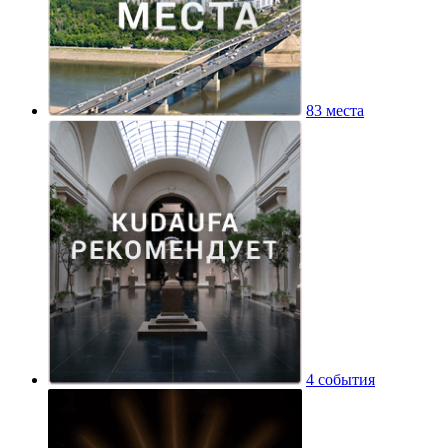
83 места
4 события