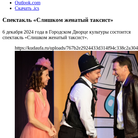
Outlook.com
Скачать .ics
Спектакль «Слишком женатый таксист»
6 декабря 2024 года в Городском Дворце культуры состоится
спектакль «Слишком женатый таксист».
https://kudaufa.ru/uploads/767b2e2924433d314f94c338c2a304