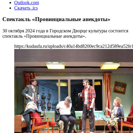
Outlook.com
Скачать .ics
Спектакль «Провинциальные анекдоты»
30 октября 2024 года в Городском Дворце культуры состоится
спектакль «Провинциальные анекдоты».
https://kudaufa.ru/uploads/c40a14bd8200ec9ca212d589ea52fe1