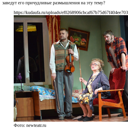
заведут его причудливые размышления на эту тему?
https://kudaufa.ru/uploads/ef0268906cbcaf67b75d67f404ee703
Фото: newteatr.ru