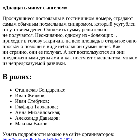
«Двадцать минут с ангелом»
Проснувшиеся постояльцы в гостиничном номере, страдают
самым обычным похмельным синдромом, который усугублен
отсутствием денег. Одолжить сумму решительно
не получается. Неожиданно, одному из «болеющих»,
приходит в голову закричать на всю площадь в открытое окно
просьбу о помощи в виде небольшой суммы денег. Как
ни странно, они ее получат. А вот воспользуются ли они
предложенными деньгами и как поступят с меценатом, узнаем
из непредсказуемой развязки.
В ролях:
Станислав Бондаренко;
Иван Жидков;
Иван Стебунов;
Глафира Тарханова;
Анна Михайловская;
Александр Давыдов;
Максим Важов.
Узнать подробности можно на сайте организаторов:
http://www.gdk-ufa.ru/afisha/1482/