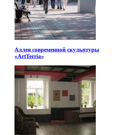
Аллея современной скульптуры
«ArtTerria»