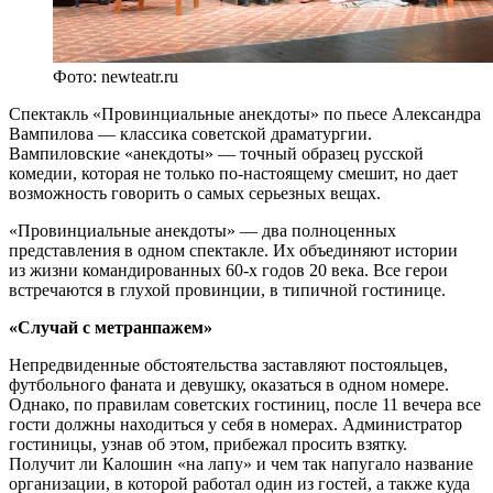
Фото: newteatr.ru
Спектакль «Провинциальные анекдоты» по пьесе Александра
Вампилова — классика советской драматургии.
Вампиловские «анекдоты» — точный образец русской
комедии, которая не только по-настоящему смешит, но дает
возможность говорить о самых серьезных вещах.
«Провинциальные анекдоты» — два полноценных
представления в одном спектакле. Их объединяют истории
из жизни командированных 60-х годов 20 века. Все герои
встречаются в глухой провинции, в типичной гостинице.
«Случай с метранпажем»
Непредвиденные обстоятельства заставляют постояльцев,
футбольного фаната и девушку, оказаться в одном номере.
Однако, по правилам советских гостиниц, после 11 вечера все
гости должны находиться у себя в номерах. Администратор
гостиницы, узнав об этом, прибежал просить взятку.
Получит ли Калошин «на лапу» и чем так напугало название
организации, в которой работал один из гостей, а также куда