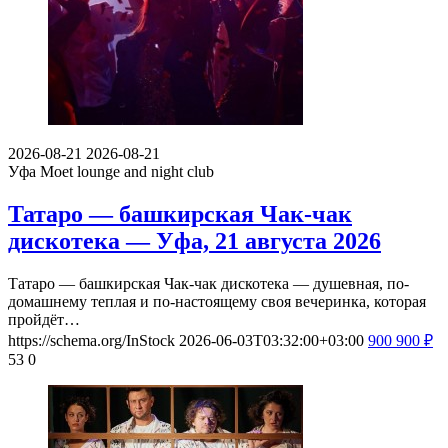
2026-08-21
2026-08-21
Уфа
Мoet lounge and night club
Татаро — башкирская Чак-чак
дискотека — Уфа, 21 августа 2026
Татаро — башкирская Чак-чак дискотека — душевная, по-
домашнему теплая и по-настоящему своя вечеринка, которая
пройдёт…
https://schema.org/InStock
2026-06-03T03:32:00+03:00
900
900
₽
53
0