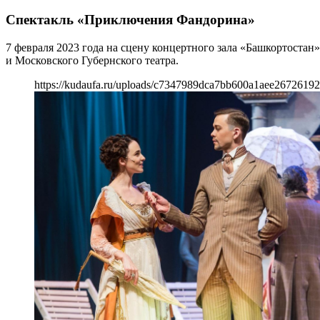
Спектакль «Приключения Фандорина»
7 февраля 2023 года на сцену концертного зала «Башкортост
и Московского Губернского театра.
https://kudaufa.ru/uploads/c7347989dca7bb600a1aee26726192