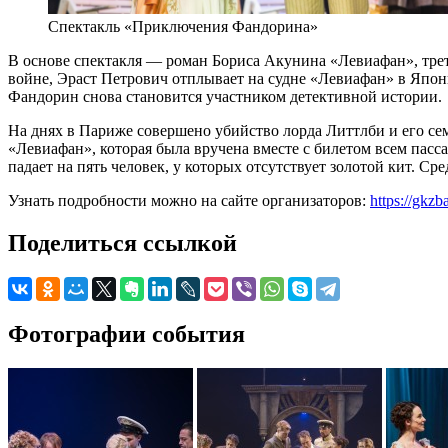
Спектакль «Приключения Фандорина»
В основе спектакля — роман Бориса Акунина «Левиафан», трет
войне, Эраст Петрович отплывает на судне «Левиафан» в Япони
Фандорин снова становится участником детективной истории.
На днях в Париже совершено убийство лорда Литтлби и его сем
«Левиафан», которая была вручена вместе с билетом всем пасс
падает на пять человек, у которых отсутствует золотой кит. С
Узнать подробности можно на сайте организаторов:
https://gkzb
Поделиться ссылкой
Фотографии события