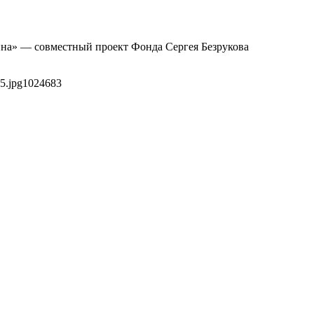
ина» — совместный проект Фонда Сергея Безрукова
5.jpg
1024
683