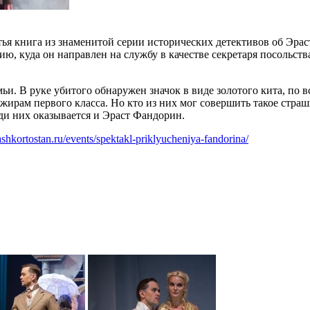
ья книга из знаменитой серии исторических детективов об Эра
ю, куда он направлен на службу в качестве секретаря посольст
ьи. В руке убитого обнаружен значок в виде золотого кита, по 
ажирам первого класса. Но кто из них мог совершить такое стра
реди них оказывается и Эраст Фандорин.
ashkortostan.ru/events/spektakl-priklyucheniya-fandorina/