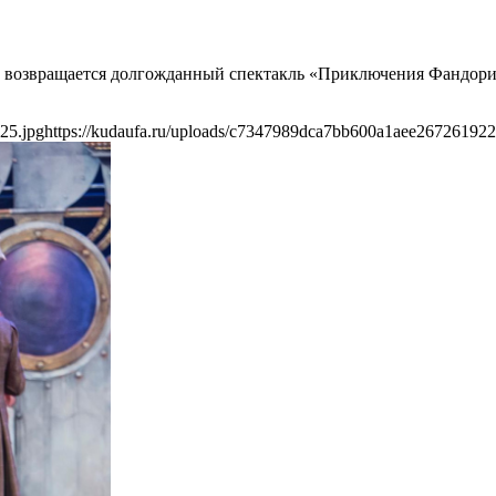
ан» возвращается долгожданный спектакль «Приключения Фандор
25.jpg
https://kudaufa.ru/uploads/c7347989dca7bb600a1aee267261922