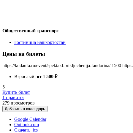
Общественный транспорт
Гостиница Башкортостан
Цены на билеты
https://kudaufa.ru/event/spektakl-prikljuchenija-fandorina/
1500
https
Взрослый:
от 1 500
₽
5+
Купить билет
1 нравится
279
просмотров
Добавить в календарь
Google Calendar
Outlook.com
Скачать .ics