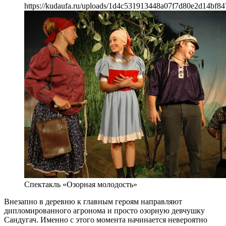
https://kudaufa.ru/uploads/1d4c531913448a07f7d80e2d14bf84
Спектакль «Озорная молодость»
Внезапно в деревню к главным героям направляют
дипломированного агронома и просто озорную девчушку
Сандугач. Именно с этого момента начинается невероятно