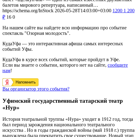
балетов мирового репертуара, написанный…
https://schema.org/InStock
2026-05-28T14:03:00+03:00
1200
1 200
₽
16
0
На нашем сайте вы найдете всю информацию про событие
спектакль "Озорная молодость".
КудаУфа — это интерактивная афиша самых интересных
событий Уфы.
КудаУфа в курсе всех событий, которые пройдут в Уфе.
Если вы знаете о событии, которого нет на сайте,
сообщите
нам
!
Напомнить
Вы организатор этого события?
Уфимский государственный татарский театр
«Нур»
История театральной труппы «Нура» уходит в 1912 год, тогда
был период зарождения национального театрального
искусства . Но в годы гражданской войны (май 1918 г.) труппа
вынуждена была прекратить свое существование. Новый этап