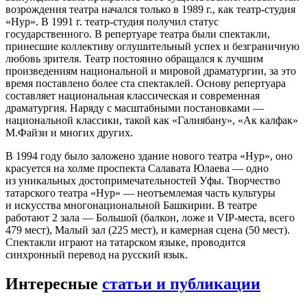
возрождения театра начался только в 1989 г., как театр-студия
«Нур». В 1991 г. театр-студия получил статус
государственного. В репертуаре театра были спектакли,
принесшие коллективу оглушительный успех и безграничную
любовь зрителя. Театр постоянно обращался к лучшим
произведениям национальной и мировой драматургии, за это
время поставлено более ста спектаклей. Основу репертуара
составляет национальная классическая и современная
драматургия. Наряду с масштабными постановками —
национальной классики, такой как «Галиябану», «Ак калфак»
М.Файзи и многих других.
В 1994 году было заложено здание нового театра «Нур», оно
красуется на холме проспекта Салавата Юлаева — одно
из уникальных достопримечательностей Уфы. Творчество
татарского театра «Нур» — неотъемлемая часть культуры
и искусства многонациональной Башкирии. В театре
работают 2 зала — Большой (балкон, ложе и VIP-места, всего
479 мест), Малый зал (225 мест), и камерная сцена (50 мест).
Спектакли играют на татарском языке, проводится
синхронный перевод на русский язык.
Интересные
статьи и публикации