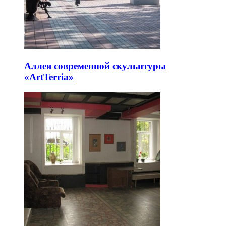
Аллея современной скульптуры
«ArtTerria»