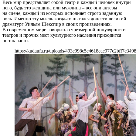
Весь мир представляет собой театр и каждый человек внутри
него, будь это женщина или мужчина – все они актеры
на сцене, каждый из которых исполняет строго заданную
роль. Именно эту мысль когда-то пытался донести великий
драматург Уильям Шекспир в своих произведениях.
В современном мире говорить о чрезмерной популярности
театров и прочих мест культурного наследия приходится
не так часто.
https://kudaufa.ru/uploads/493e998c5e4618eae977c2bff7c3498