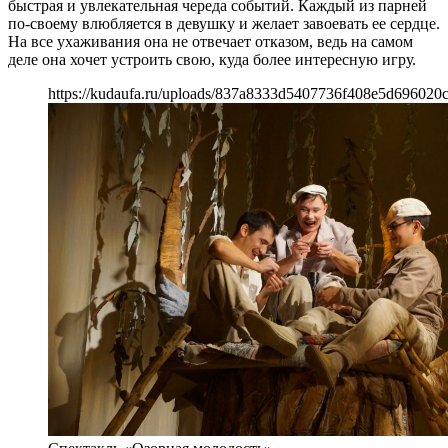
быстрая и увлекательная череда событий. Каждый из парней
по-своему влюбляется в девушку и желает завоевать ее сердце.
На все ухаживания она не отвечает отказом, ведь на самом
деле она хочет устроить свою, куда более интересную игру.
https://kudaufa.ru/uploads/837a8333d5407736f408e5d696020c