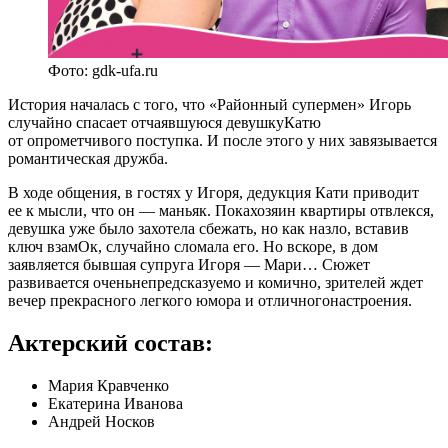
Фото: gdk-ufa.ru
История началась с того, что «Районный супермен» Игорь
случайно спасает отчаявшуюся девушкуКатю
от опрометчивого поступка. И после этого у них завязывается
романтическая дружба.
В ходе общения, в гостях у Игоря, дедукция Кати приводит
ее к мысли, что он — маньяк. Покахозяин квартиры отвлекся,
девушка уже было захотела сбежать, но как назло, вставив
ключ взамОк, случайно сломала его. Но вскоре, в дом
заявляется бывшая супруга Игоря — Мари… Сюжет
развивается оченьнепредсказуемо и комично, зрителей ждет
вечер прекрасного легкого юмора и отличногонастроения.
Актерский состав:
Мария Кравченко
Екатерина Иванова
Андрей Носков