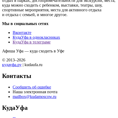
Спектакль «Однажды вечером». Описание, дата проведения,
режим работы, фотографии и отзывы. Всё о мероприятиях
Уфы.
Не знаете что посетить в Уфе? Ищете где погулять с ребенком,
куда сходить с парнем или девушкой? Выбираете место для
свидания? Ищете развлечения на выходные? Интересуетесь
активным отдыхом? Посещаете выставки? Не знаете куда
сходить на корпоратив? КудаУфа поможет!
КудаУфа — это лучший сайт о самых интересных событиях
Уфы. Мы знаем куда сходить в Уфе с девушкой, с парнем или
большой компанией. У нас только лучшие события, музеи
и выставки Уфы. События для детей и их родителей, лучшие
достопримечательности и интересные места Уфы, которые
обязательно стоит посетить!
Мы советуем любые варианты отдыха в Уфе — концерты,
отдых в парках, достопримечательности для экскурсий, места,
куда можно сходить с ребенком, выставки, театры, шоу,
спортивные мероприятия, места для активного отдыха
и отдыха с семьей, и многое другое.
Мы в социальных сетях