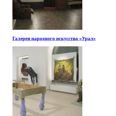
Аллея современной скульптуры
«ArtTerria»