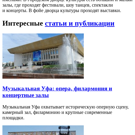
событий Уфы.
КудаУфа в курсе всех событий, которые пройдут в Уфе.
Если вы знаете о событии, которого нет на сайте,
сообщите
нам
!
Напомнить
Вы организатор этого события?
Городской дворец культуры
Городской Дворец Культуры — это площадка не только для
профессионального творчества, но и для самодеятельности,
которая располагается на пересечении улицы Чудинова
и проспекта Октября в очень красочном месте города Уфы.
На сцене городского дворца выступают звезды как
российской, так и зарубежной эстрады, актеры с мировыми
именами. В городском дворце культуры есть большой и малый
залы, где проходят фестивали, шоу танцев, спектакли
и концерты. В фойе дворца культуры проходят выставки.
Интересные
статьи и публикации