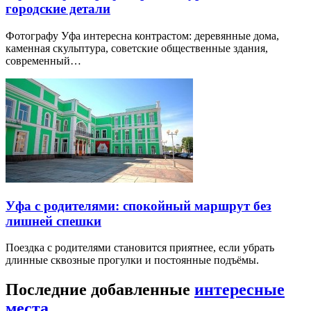
Проспект Октября: театр кукол, планетарий и
парк Гафури
Проспект Октября — самостоятельная культурная ось,
которую не нужно смешивать с историческим центром.
Уфа для фотографа: архитектура, склоны и
городские детали
Фотографу Уфа интересна контрастом: деревянные дома,
каменная скульптура, советские общественные здания,
современный…