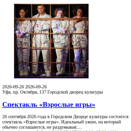
2026-12-15
2026-12-15
Уфа
Дворец молодежи
Балет «Щелкунчик» года — Уфа, 15
декабря 2026
15 декабря 2026 года во Дворце молодежи в Уфе покажут
балет «Щелкунчик» — двухактную постановку на музыку
Петра Ильича…
https://schema.org/InStock
2026-05-28T14:03:00+03:00
1400
1 400
₽
6
0