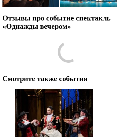
Отзывы про событие спектакль
«Однажды вечером»
/
5
2
Лучшие
Пожалуйста, оставьте подробный отзыв или комментарий,
чтобы другим людям было проще принять решение по поводу
посещения! Расскажите о том, что стоит знать тем, кто только
планирует посещение.
Поделитесь с своими впечатлениями от посещения. Напишите
о том, что вам понравилось, а что нет, что запомнилось, что
показалось интересным или необычным. Если вы ходили с