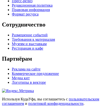
Вконтакте
КудаУфа в однокласниках
КудаУфа в телеграме
Афиша Уфа — куда сходить в Уфе
© 2013–2026
кудауфа.ру
| kudaufa.ru
Контакты
Сообщить об ошибке
Наша электронная почта
mailbox@kudamoscow.ru
КудаУфа
Пресс-релиз
Редакционная политика
Правовая информация
Формат ресурса
Сотрудничество