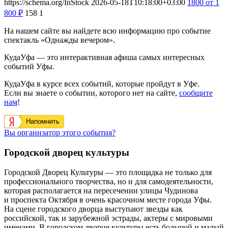
2026-09-26
2026-09-26
Уфа, пр. Октября, 137
Городской дворец культуры
Спектакль «Взрослые игры»
26 сентября 2026 года в Городском Дворце культуры состоится
спектакль «Взрослые игры». Идеальный ужин, на который
обычно соглашаются, не раздумывая:…
https://schema.org/InStock
2026-05-18T10:18:00+03:00
1800
от 1
800
₽
158
1
На нашем сайте вы найдете всю информацию про событие
спектакль «Однажды вечером».
КудаУфа — это интерактивная афиша самых интересных