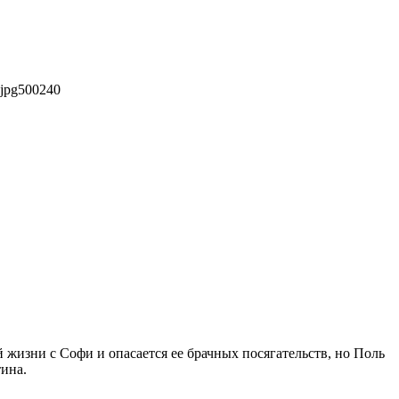
jpg
500
240
жизни с Софи и опасается ее брачных посягательств, но Поль
тина.