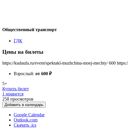
Общественный транспорт
ГДК
Цены на билеты
https://kudaufa.ru/event/spektakl-muzhchina-moej-mechty/
600
https:
Взрослый:
от 600
₽
5+
Купить билет
1 нравится
258
просмотров
Добавить в календарь
Google Calendar
Outlook.com
Скачать .ics