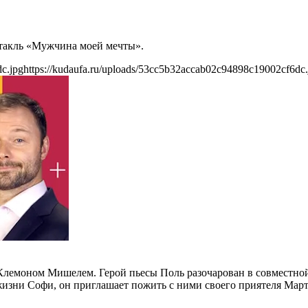
ектакль «Мужчина моей мечты».
c.jpg
https://kudaufa.ru/uploads/53cc5b32accab02c94898c19002cf6dc.
лемоном Мишелем. Герой пьесы Поль разочарован в совместной 
 жизни Софи, он приглашает пожить с ними своего приятеля Мар