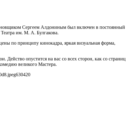
тановщиком Сергеем Алдониным был включен в постоянный
Театра им. М. А. Булгакова.
цены по принципу кинокадра, яркая визуальная форма,
и. Действо опустится на вас со всех сторон, как со страниц
комедию великого Мастера.
0d8.jpeg
630
420