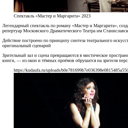
Спектакль «Мастер и Маргарита» 2023
Легендарный спектакль по роману «Мастер и Маргарита», со
репертуар Московского Драматического Театра им Станиславског
Действие построено по принципу синтеза театрального искусс
оригинальный сценарий
Зрительный зал и сцена превращаются в мистическое пространств
книги, — из окон и тёмных проёмов обрушатся на зрителя пер
https://kudaufa.ru/uploads/b0e781699b7e036398e0815485a55