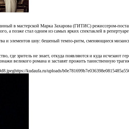
зданный в мастерской Марка Захарова (ГИТИС) режиссером-пос
о, а позже стал одним из самых ярких спектаклей в репертуаре 
тва и элементов шоу: бешеный темпо-ритм, сменяющиеся мизанс
о, где зритель не знает, откуда появляются и куда исчезают геро
сонажи великого романа и заставят прожить таинственную траги
0d8.jpeg
https://kudaufa.ru/uploads/b0e781699b7e036398e0815485a55