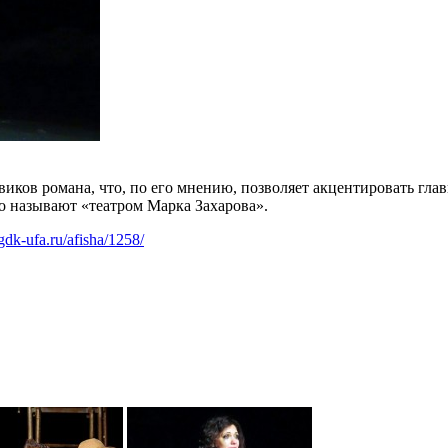
ков романа, что, по его мнению, позволяет акцентировать гла
о называют «театром Марка Захарова».
gdk-ufa.ru/afisha/1258/