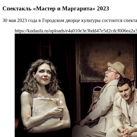
Спектакль «Мастер и Маргарита» 2023
30 мая 2023 года в Городском дворце культуры состоится спект
https://kudaufa.ru/uploads/e4a010e3e3bdd47e5d2cdcf006ea2a3