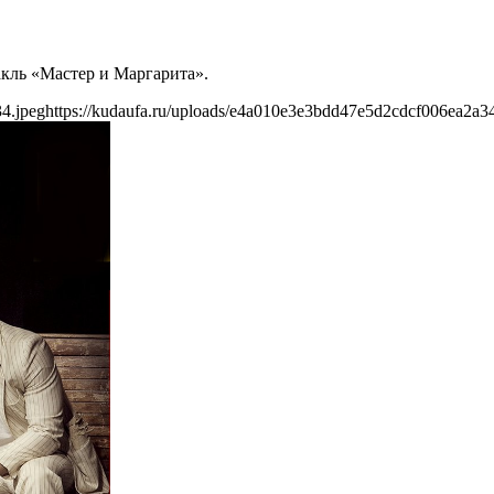
акль «Мастер и Маргарита».
4.jpeg
https://kudaufa.ru/uploads/e4a010e3e3bdd47e5d2cdcf006ea2a34