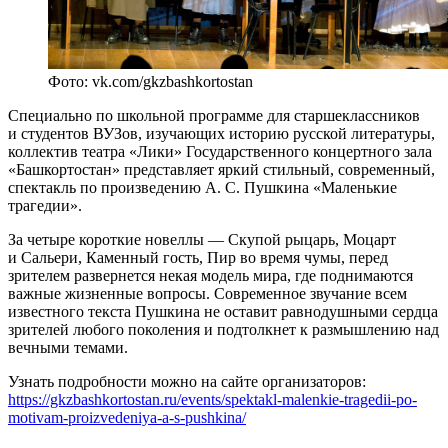
Фото: vk.com/gkzbashkortostan
Специально по школьной программе для старшеклассников
и студентов ВУЗов, изучающих историю русской литературы,
коллектив театра «Лики» Государственного концертного зала
«Башкортостан» представляет яркий стильный, современный,
спектакль по произведению А. С. Пушкина «Маленькие
трагедии».
За четыре короткие новеллы — Скупой рыцарь, Моцарт
и Сальери, Каменный гость, Пир во время чумы, перед
зрителем развернется некая модель мира, где поднимаются
важные жизненные вопросы. Современное звучание всем
известного текста Пушкина не оставит равнодушными сердца
зрителей любого поколения и подтолкнет к размышлению над
вечными темами.
Узнать подробности можно на сайте организаторов:
https://gkzbashkortostan.ru/events/spektakl-malenkie-tragedii-po-
motivam-proizvedeniya-a-s-pushkina/