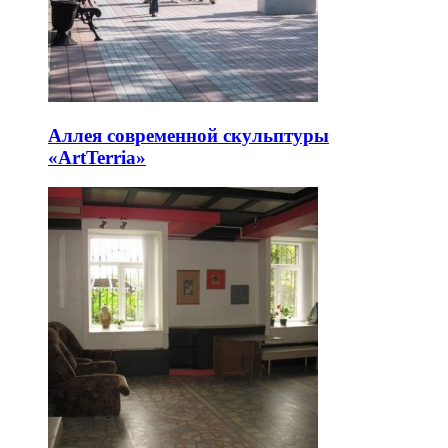
Аллея современной скульптуры
«ArtTerria»