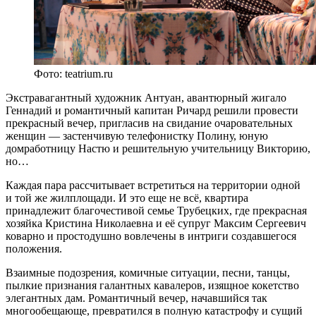
Фото: teatrium.ru
Экстравагантный художник Антуан, авантюрный жигало
Геннадий и романтичный капитан Ричард решили провести
прекрасный вечер, пригласив на свидание очаровательных
женщин — застенчивую телефонистку Полину, юную
домработницу Настю и решительную учительницу Викторию,
но…
Каждая пара рассчитывает встретиться на территории одной
и той же жилплощади. И это еще не всё, квартира
принадлежит благочестивой семье Трубецких, где прекрасная
хозяйка Кристина Николаевна и её супруг Максим Сергеевич
коварно и простодушно вовлечены в интриги создавшегося
положения.
Взаимные подозрения, комичные ситуации, песни, танцы,
пылкие признания галантных кавалеров, изящное кокетство
элегантных дам. Романтичный вечер, начавшийся так
многообещающе, превратился в полную катастрофу и сущий