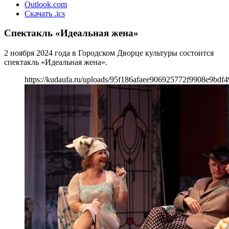
Outlook.com
Скачать .ics
Спектакль «Идеальная жена»
2 ноября 2024 года в Городском Дворце культуры состоится
спектакль «Идеальная жена».
https://kudaufa.ru/uploads/95f186afaee906925772f9908e9bdf4