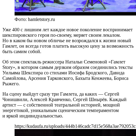
Фото: hamletstory.ru
Уже 400 с лишним лет каждое новое поколение воспринимает
шекспировского героя по-своему, меряет своим лекалом.
Но в каком бы новом обличье не возрождался к жизни новый
Гамлет, он всегда готов платить высокую цену за возможность
быть самим собой.
Об этом спектакль режиссера Натальи Семеновой «Гамлет
Story», в котором самым дерзким образом соединились тексты
Уильяма Шекспира со стихами Иосифа Бродского, Давида
Самойлова, Арсения Тарковского, Бахыта Кенжеева, Бориса
Рыжего.
На сцену выйдут сразу три Гамлета, да каких — Сергей
Чонишвили, Алексей Кравченко, Сергей Шнырёв. Каждый
артист — с собственной театральной историей, мощной
энергетикой, уникальным сценическим темпераментом
и яркой индивидуальностью.
https://kudaufa.ru/uploads/444b146cadc7d15e568a3ae792053c