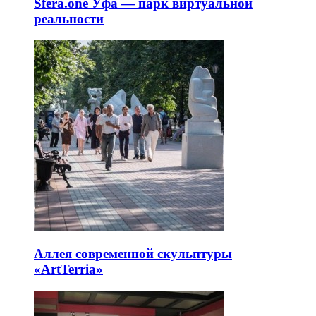
Sfera.one Уфа — парк виртуальной
реальности
Аллея современной скульптуры
«ArtTerria»