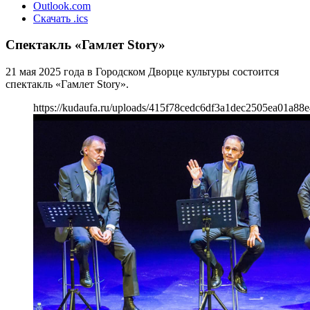
Outlook.com
Скачать .ics
Спектакль «Гамлет Story»
21 мая 2025 года в Городском Дворце культуры состоится
спектакль «Гамлет Story».
https://kudaufa.ru/uploads/415f78cedc6df3a1dec2505ea01a88e