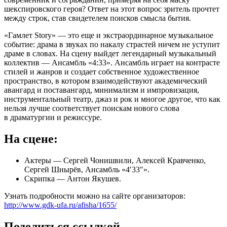
шекспировского героя? Ответ на этот вопрос зритель прочтет
между строк, став свидетелем поисков смысла бытия.
«Гамлет Story» — это еще и экстраординарное музыкальное
событие: драма в звуках по накалу страстей ничем не уступит
драме в словах. На сцену выйдет легендарный музыкальный
коллектив — Ансамбль «4:33». Ансамбль играет на контрасте
стилей и жанров и создает собственное художественное
пространство, в котором взаимодействуют академический
авангард и поставангард, минимализм и импровизация,
инструментальный театр, джаз и рок и многое другое, что как
нельзя лучше соответствует поискам нового слова
в драматургии и режиссуре.
На сцене:
Актеры — Сергей Чонишвили, Алексей Кравченко,
Сергей Шнырёв, Ансамбль «4′33″».
Скрипка — Антон Якушев.
Узнать подробности можно на сайте организаторов:
http://www.gdk-ufa.ru/afisha/1655/
Поделиться ссылкой